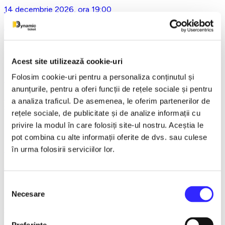
14 decembrie 2026, ora 19:00
Asta-i ce-am avut de zis..- Horațiu Malaele & Nicu Alifantis -
Ploiesti
Acest site utilizează cookie-uri
Folosim cookie-uri pentru a personaliza conținutul și
21 decembrie 2026, ora 20:00
anunțurile, pentru a oferi funcții de rețele sociale și pentru
REGAL VIENEZ – CONCERT EXTRAORDINAR DE
a analiza traficul. De asemenea, le oferim partenerilor de
CRACIUN - Bacau
rețele sociale, de publicitate și de analize informații cu
privire la modul în care folosiți site-ul nostru. Aceștia le
pot combina cu alte informații oferite de dvs. sau culese
18 ianuarie 2027, ora 19:00
în urma folosirii serviciilor lor.
AVENTURI PE CONTRASENS - Constanta
Selecția
Necesare
consimțământului
9 februarie 2027, ora 19:30