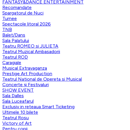
FANTASY&DANCE ENTERTAINMENT
Recomandate
Spargatorul de Nuci
Turnee
Spectacole litoral 2026
TNB
Balet/Dans
Sala Palatului
Teatru ROMEO si JULIETA
Teatrul Muzical Ambasadorii
Teatrul ROD
Caragiale
Musical Extravaganza
Prestige Art Production
Teatrul National de Opereta si Musical
Concerte și Festivaluri
SHOW EVENT
Sala Dalles
Sala Luceafarul
Exclusiv in reteaua Smart Ticketing
Ultimele 10 bilete
Teatrul Rosu
Victory of Art
Pentru copii