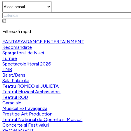
Filtrează rapid
FANTASY&DANCE ENTERTAINMENT
Recomandate
Spargatorul de Nuci
Turnee
Spectacole litoral 2026
TNB
Balet/Dans
Sala Palatului
Teatru ROMEO si JULIETA
Teatrul Muzical Ambasadorii
Teatrul ROD
Caragiale
Musical Extravaganza
Prestige Art Production
Teatrul National de Opereta si Musical
Concerte și Festivaluri
SHOW EVENT