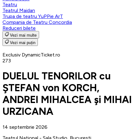
Teatru
Teatrul Maidan
Trupa de teatru YuPPie ArT
Compania de Teatru Concordia
Reduceri bilete
Vezi mai multe
Vezi mai puțin
Exclusiv DynamicTicket.ro
273
DUELUL TENORILOR cu
ŞTEFAN von KORCH,
ANDREI MIHALCEA şi MIHAI
URZICANA
14 septembrie 2026
Teatrul National - Sala Studio, Bucuresti