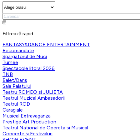
Filtrează rapid
FANTASY&DANCE ENTERTAINMENT
Recomandate
Spargatorul de Nuci
Turnee
Spectacole litoral 2026
TNB
Balet/Dans
Sala Palatului
Teatru ROMEO si JULIETA
Teatrul Muzical Ambasadorii
Teatrul ROD
Caragiale
Musical Extravaganza
Prestige Art Production
Teatrul National de Opereta si Musical
Concerte și Festivaluri
SHOW EVENT