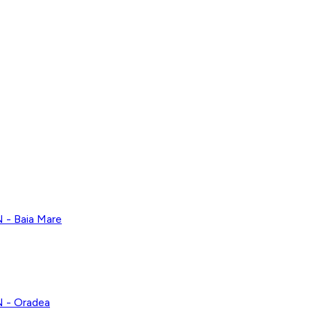
 Baia Mare
- Oradea