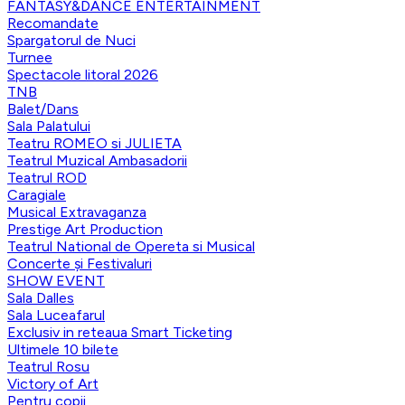
FANTASY&DANCE ENTERTAINMENT
Recomandate
Spargatorul de Nuci
Turnee
Spectacole litoral 2026
TNB
Balet/Dans
Sala Palatului
Teatru ROMEO si JULIETA
Teatrul Muzical Ambasadorii
Teatrul ROD
Caragiale
Musical Extravaganza
Prestige Art Production
Teatrul National de Opereta si Musical
Concerte și Festivaluri
SHOW EVENT
Sala Dalles
Sala Luceafarul
Exclusiv in reteaua Smart Ticketing
Ultimele 10 bilete
Teatrul Rosu
Victory of Art
Pentru copii