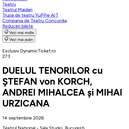
Teatru
Teatrul Maidan
Trupa de teatru YuPPie ArT
Compania de Teatru Concordia
Reduceri bilete
Vezi mai multe
Vezi mai puțin
Exclusiv DynamicTicket.ro
273
DUELUL TENORILOR cu
ŞTEFAN von KORCH,
ANDREI MIHALCEA şi MIHAI
URZICANA
14 septembrie 2026
Teatrul National - Sala Studio, Bucuresti