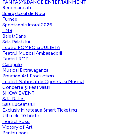
FANTASY&DANCE ENTERTAINMENT
Recomandate
Spargatorul de Nuci
Turnee
Spectacole litoral 2026
TNB
Balet/Dans
Sala Palatului
Teatru ROMEO si JULIETA
Teatrul Muzical Ambasadorii
Teatrul ROD
Caragiale
Musical Extravaganza
Prestige Art Production
Teatrul National de Opereta si Musical
Concerte și Festivaluri
SHOW EVENT
Sala Dalles
Sala Luceafarul
Exclusiv in reteaua Smart Ticketing
Ultimele 10 bilete
Teatrul Rosu
Victory of Art
Pentru copii