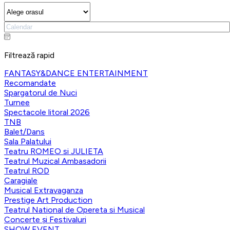
Filtrează rapid
FANTASY&DANCE ENTERTAINMENT
Recomandate
Spargatorul de Nuci
Turnee
Spectacole litoral 2026
TNB
Balet/Dans
Sala Palatului
Teatru ROMEO si JULIETA
Teatrul Muzical Ambasadorii
Teatrul ROD
Caragiale
Musical Extravaganza
Prestige Art Production
Teatrul National de Opereta si Musical
Concerte și Festivaluri
SHOW EVENT