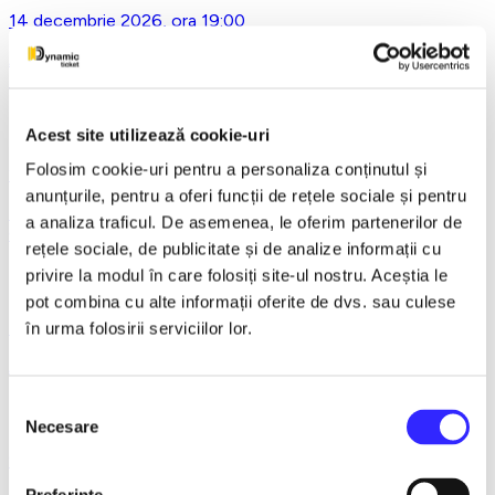
14 decembrie 2026, ora 19:00
Asta-i ce-am avut de zis..- Horațiu Malaele & Nicu Alifantis -
Ploiesti
Acest site utilizează cookie-uri
Folosim cookie-uri pentru a personaliza conținutul și
21 decembrie 2026, ora 20:00
anunțurile, pentru a oferi funcții de rețele sociale și pentru
REGAL VIENEZ – CONCERT EXTRAORDINAR DE
a analiza traficul. De asemenea, le oferim partenerilor de
CRACIUN - Bacau
rețele sociale, de publicitate și de analize informații cu
privire la modul în care folosiți site-ul nostru. Aceștia le
pot combina cu alte informații oferite de dvs. sau culese
18 ianuarie 2027, ora 19:00
în urma folosirii serviciilor lor.
AVENTURI PE CONTRASENS - Constanta
Selecția
Necesare
consimțământului
9 februarie 2027, ora 19:30