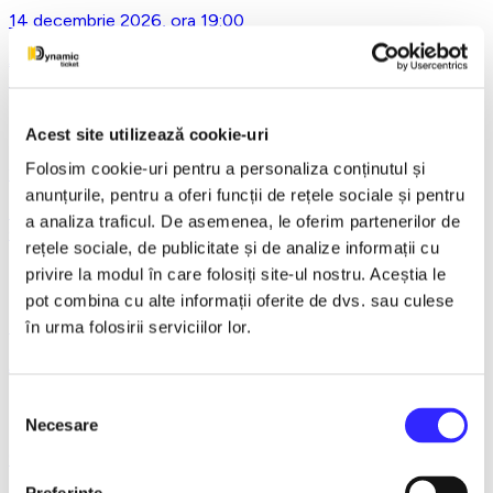
14 decembrie 2026, ora 19:00
Asta-i ce-am avut de zis..- Horațiu Malaele & Nicu Alifantis -
Ploiesti
Acest site utilizează cookie-uri
Folosim cookie-uri pentru a personaliza conținutul și
21 decembrie 2026, ora 20:00
anunțurile, pentru a oferi funcții de rețele sociale și pentru
REGAL VIENEZ – CONCERT EXTRAORDINAR DE
a analiza traficul. De asemenea, le oferim partenerilor de
CRACIUN - Bacau
rețele sociale, de publicitate și de analize informații cu
privire la modul în care folosiți site-ul nostru. Aceștia le
pot combina cu alte informații oferite de dvs. sau culese
18 ianuarie 2027, ora 19:00
în urma folosirii serviciilor lor.
AVENTURI PE CONTRASENS - Constanta
Selecția
Necesare
consimțământului
9 februarie 2027, ora 19:30