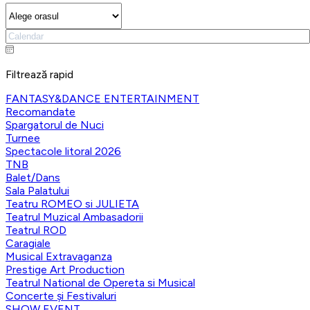
Filtrează rapid
FANTASY&DANCE ENTERTAINMENT
Recomandate
Spargatorul de Nuci
Turnee
Spectacole litoral 2026
TNB
Balet/Dans
Sala Palatului
Teatru ROMEO si JULIETA
Teatrul Muzical Ambasadorii
Teatrul ROD
Caragiale
Musical Extravaganza
Prestige Art Production
Teatrul National de Opereta si Musical
Concerte și Festivaluri
SHOW EVENT