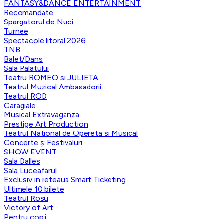
FANTASY&DANCE ENTERTAINMENT
Recomandate
Spargatorul de Nuci
Turnee
Spectacole litoral 2026
TNB
Balet/Dans
Sala Palatului
Teatru ROMEO si JULIETA
Teatrul Muzical Ambasadorii
Teatrul ROD
Caragiale
Musical Extravaganza
Prestige Art Production
Teatrul National de Opereta si Musical
Concerte și Festivaluri
SHOW EVENT
Sala Dalles
Sala Luceafarul
Exclusiv in reteaua Smart Ticketing
Ultimele 10 bilete
Teatrul Rosu
Victory of Art
Pentru copii