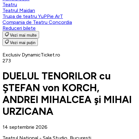
Teatru
Teatrul Maidan
Trupa de teatru YuPPie ArT
Compania de Teatru Concordia
Reduceri bilete
Vezi mai multe
Vezi mai puțin
Exclusiv DynamicTicket.ro
273
DUELUL TENORILOR cu
ŞTEFAN von KORCH,
ANDREI MIHALCEA şi MIHAI
URZICANA
14 septembrie 2026
Teatrul National - Sala Studio, Bucuresti