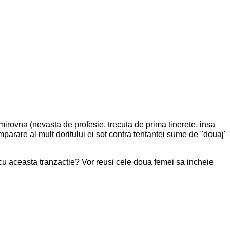
irovna (nevasta de profesie, trecuta de prima tinerete, insa
umparare al mult doritului ei sot contra tentantei sume de "douaj'
rd cu aceasta tranzactie? Vor reusi cele doua femei sa incheie