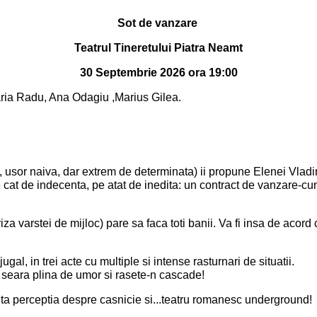
Sot de vanzare
Teatrul Tineretului Piatra Neamt
30 Septembrie 2026 ora 19:00
aria Radu, Ana Odagiu ,Marius Gilea.
, usor naiva, dar extrem de determinata) ii propune Elenei Vladim
 pe cat de indecenta, pe atat de inedita: un contract de vanzare-c
riza varstei de mijloc) pare sa faca toti banii. Va fi insa de aco
ugal, in trei acte cu multiple si intense rasturnari de situatii.
 o seara plina de umor si rasete-n cascade!
nta perceptia despre casnicie si...teatru romanesc underground!