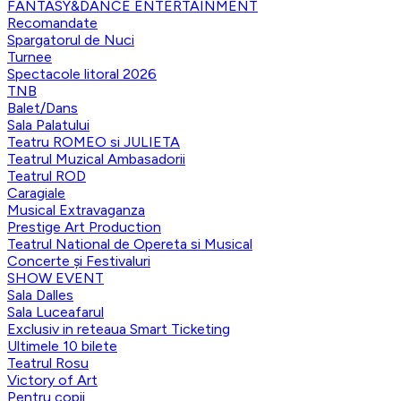
FANTASY&DANCE ENTERTAINMENT
Recomandate
Spargatorul de Nuci
Turnee
Spectacole litoral 2026
TNB
Balet/Dans
Sala Palatului
Teatru ROMEO si JULIETA
Teatrul Muzical Ambasadorii
Teatrul ROD
Caragiale
Musical Extravaganza
Prestige Art Production
Teatrul National de Opereta si Musical
Concerte și Festivaluri
SHOW EVENT
Sala Dalles
Sala Luceafarul
Exclusiv in reteaua Smart Ticketing
Ultimele 10 bilete
Teatrul Rosu
Victory of Art
Pentru copii