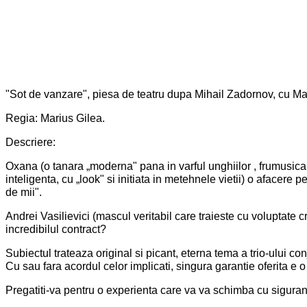
"Sot de vanzare", piesa de teatru dupa Mihail Zadornov, cu M
Regia: Marius Gilea.
Descriere:
Oxana (o tanara „moderna" pana in varful unghiilor , frumusica
inteligenta, cu „look" si initiata in metehnele vietii) o afacere
de mii".
Andrei Vasilievici (mascul veritabil care traieste cu voluptate c
incredibilul contract?
Subiectul trateaza original si picant, eterna tema a trio-ului conj
Cu sau fara acordul celor implicati, singura garantie oferita e
Pregatiti-va pentru o experienta care va va schimba cu sigura