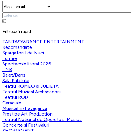
Filtrează rapid
FANTASY&DANCE ENTERTAINMENT
Recomandate
Spargatorul de Nuci
Turnee
Spectacole litoral 2026
TNB
Balet/Dans
Sala Palatului
Teatru ROMEO si JULIETA
Teatrul Muzical Ambasadorii
Teatrul ROD
Caragiale
Musical Extravaganza
Prestige Art Production
Teatrul National de Opereta si Musical
Concerte și Festivaluri
SHOW EVENT