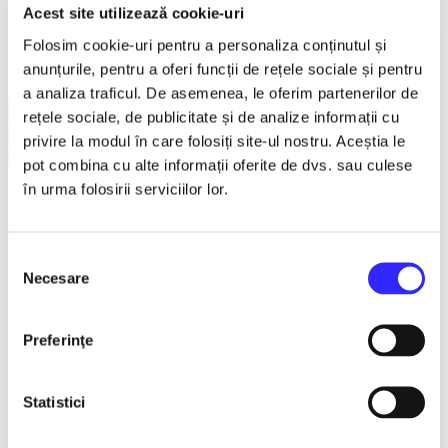
Acest site utilizează cookie-uri
Teatru
Teatrul Maidan
Folosim cookie-uri pentru a personaliza conținutul și
Trupa de teatru YuPPie ArT
anunțurile, pentru a oferi funcții de rețele sociale și pentru
Compania de Teatru Concordia
Reduceri bilete
a analiza traficul. De asemenea, le oferim partenerilor de
Vezi mai multe
rețele sociale, de publicitate și de analize informații cu
Vezi mai puțin
privire la modul în care folosiți site-ul nostru. Aceștia le
pot combina cu alte informații oferite de dvs. sau culese
în urma folosirii serviciilor lor.
RASPUTIN - Piatra Neamt
1 feb. - 31 mar. 2027
Selecția
Necesare
consimțământului
ora 19:00
Cinema Mon Amour ( fost Dacia ), Piatra-Neamt
Preferinţe
Detalii eveniment
Statistici
RASPUTIN
Cinema "Mon Amour" Piatra Neamt