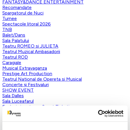
FANTASY&DANCE ENTERTAINMENT
Recomandate
Spargatorul de Nuci
Turnee
Spectacole litoral 2026
TNB
Balet/Dans
Sala Palatului
Teatru ROMEO si JULIETA
Teatrul Muzical Ambasadorii
Teatrul ROD
Caragiale
Musical Extravaganza
Prestige Art Production
Teatrul National de Opereta si Musical
Concerte și Festivaluri
SHOW EVENT
Sala Dalles
Sala Luceafarul
Exclusiv in reteaua Smart Ticketing
Ultimele 10 bilete
Teatrul Rosu
Victory of Art
Pentru copii