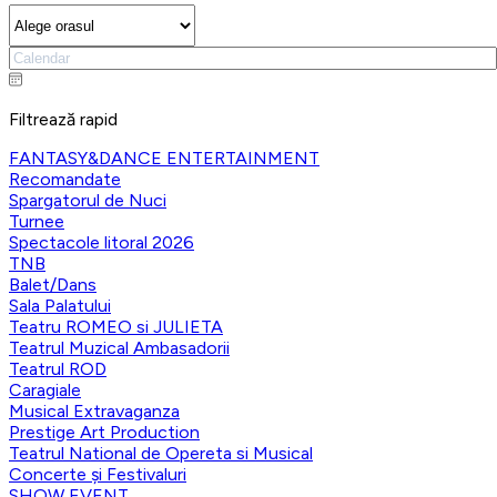
Filtrează rapid
FANTASY&DANCE ENTERTAINMENT
Recomandate
Spargatorul de Nuci
Turnee
Spectacole litoral 2026
TNB
Balet/Dans
Sala Palatului
Teatru ROMEO si JULIETA
Teatrul Muzical Ambasadorii
Teatrul ROD
Caragiale
Musical Extravaganza
Prestige Art Production
Teatrul National de Opereta si Musical
Concerte și Festivaluri
SHOW EVENT