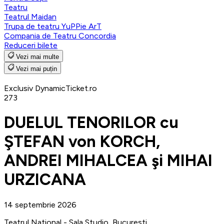
Teatru
Teatrul Maidan
Trupa de teatru YuPPie ArT
Compania de Teatru Concordia
Reduceri bilete
Vezi mai multe
Vezi mai puțin
Exclusiv DynamicTicket.ro
273
DUELUL TENORILOR cu
ŞTEFAN von KORCH,
ANDREI MIHALCEA şi MIHAI
URZICANA
14 septembrie 2026
Teatrul National - Sala Studio, Bucuresti