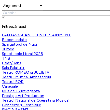
Filtrează rapid
FANTASY&DANCE ENTERTAINMENT
Recomandate
Spargatorul de Nuci
Turnee
Spectacole litoral 2026
TNB
Balet/Dans
Sala Palatului
Teatru ROMEO si JULIETA
Teatrul Muzical Ambasadorii
Teatrul ROD
Caragiale
Musical Extravaganza
Prestige Art Production
Teatrul National de Opereta si Musical
Concerte și Festivaluri
SHOW EVENT