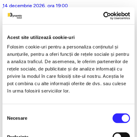
14 decembrie 2026, ora 19:00
Asta-i ce-am avut de zis..- Horațiu Malaele & Nicu Alifantis -
Ploiesti
Acest site utilizează cookie-uri
Folosim cookie-uri pentru a personaliza conținutul și
21 decembrie 2026, ora 20:00
anunțurile, pentru a oferi funcții de rețele sociale și pentru
REGAL VIENEZ – CONCERT EXTRAORDINAR DE
a analiza traficul. De asemenea, le oferim partenerilor de
CRACIUN - Bacau
rețele sociale, de publicitate și de analize informații cu
privire la modul în care folosiți site-ul nostru. Aceștia le
pot combina cu alte informații oferite de dvs. sau culese
18 ianuarie 2027, ora 19:00
în urma folosirii serviciilor lor.
AVENTURI PE CONTRASENS - Constanta
Selecția
Necesare
consimțământului
9 februarie 2027, ora 19:30