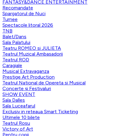
FANTASY&DANCE ENTERTAINMENT
Recomandate
Spargatorul de Nuci
Turnee
Spectacole litoral 2026
TNB
Balet/Dans
Sala Palatului
Teatru ROMEO si JULIETA
Teatrul Muzical Ambasadorii
Teatrul ROD
Caragiale
Musical Extravaganza
Prestige Art Production
Teatrul National de Opereta si Musical
Concerte și Festivaluri
SHOW EVENT
Sala Dalles
Sala Luceafarul
Exclusiv in reteaua Smart Ticketing
Ultimele 10 bilete
Teatrul Rosu
Victory of Art
Pentru copii