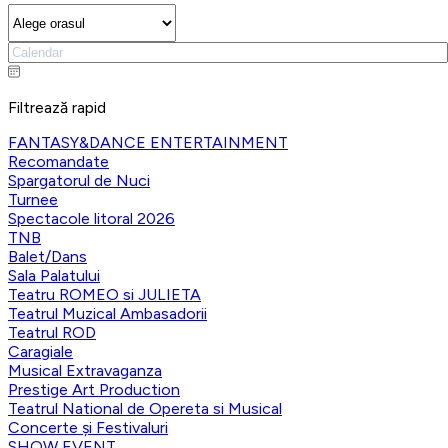
Filtrează rapid
FANTASY&DANCE ENTERTAINMENT
Recomandate
Spargatorul de Nuci
Turnee
Spectacole litoral 2026
TNB
Balet/Dans
Sala Palatului
Teatru ROMEO si JULIETA
Teatrul Muzical Ambasadorii
Teatrul ROD
Caragiale
Musical Extravaganza
Prestige Art Production
Teatrul National de Opereta si Musical
Concerte și Festivaluri
SHOW EVENT