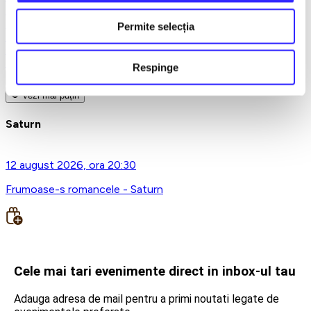
Teatru
Teatrul Maidan
Permite selecția
Trupa de teatru YuPPie ArT
Compania de Teatru Concordia
Reduceri bilete
Respinge
Vezi mai multe
Vezi mai puțin
Saturn
12 august 2026, ora 20:30
Frumoase-s romancele - Saturn
Cele mai tari evenimente direct in inbox-ul tau
Adauga adresa de mail pentru a primi noutati legate de