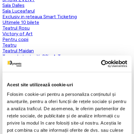
Sala Dalles
Sala Luceafarul
Exclusiv in reteaua Smart Ticketing
Ultimele 10 bilete
Teatrul Rosu
Victory of Art
Pentru copii
Teatru
Teatrul Maidan
Trupa de teatru YuPPie ArT
Compania de Teatru Concordia
Reduceri bilete
Vezi mai multe
Vezi mai puțin
Acest site utilizează cookie-uri
Aplică filtre
Folosim cookie-uri pentru a personaliza conținutul și
anunțurile, pentru a oferi funcții de rețele sociale și pentru
a analiza traficul. De asemenea, le oferim partenerilor de
rețele sociale, de publicitate și de analize informații cu
Categorii
privire la modul în care folosiți site-ul nostru. Aceștia le
Toate categoriile
pot combina cu alte informații oferite de dvs. sau culese