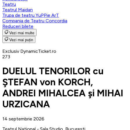
Teatru
Teatrul Maidan
Trupa de teatru YuPPie ArT
Compania de Teatru Concordia
Reduceri bilete
Vezi mai multe
Vezi mai puțin
Exclusiv DynamicTicket.ro
273
DUELUL TENORILOR cu
ŞTEFAN von KORCH,
ANDREI MIHALCEA şi MIHAI
URZICANA
14 septembrie 2026
Teatrul National - Sala Studio, Bucuresti