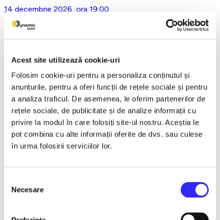
14 decembrie 2026, ora 19:00
Asta-i ce-am avut de zis..- Horațiu Malaele & Nicu Alifantis -
Ploiesti
Acest site utilizează cookie-uri
Folosim cookie-uri pentru a personaliza conținutul și
21 decembrie 2026, ora 20:00
anunțurile, pentru a oferi funcții de rețele sociale și pentru
REGAL VIENEZ – CONCERT EXTRAORDINAR DE
a analiza traficul. De asemenea, le oferim partenerilor de
CRACIUN - Bacau
rețele sociale, de publicitate și de analize informații cu
privire la modul în care folosiți site-ul nostru. Aceștia le
pot combina cu alte informații oferite de dvs. sau culese
18 ianuarie 2027, ora 19:00
în urma folosirii serviciilor lor.
AVENTURI PE CONTRASENS - Constanta
Selecția
Necesare
consimțământului
9 februarie 2027, ora 19:30