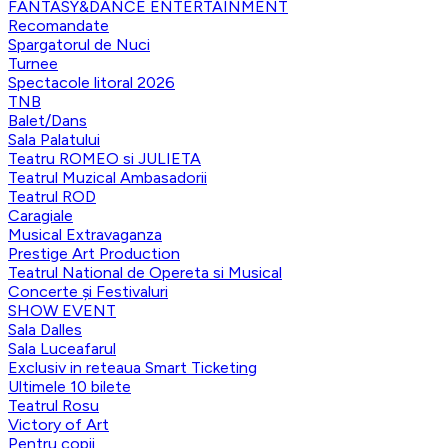
FANTASY&DANCE ENTERTAINMENT
Recomandate
Spargatorul de Nuci
Turnee
Spectacole litoral 2026
TNB
Balet/Dans
Sala Palatului
Teatru ROMEO si JULIETA
Teatrul Muzical Ambasadorii
Teatrul ROD
Caragiale
Musical Extravaganza
Prestige Art Production
Teatrul National de Opereta si Musical
Concerte și Festivaluri
SHOW EVENT
Sala Dalles
Sala Luceafarul
Exclusiv in reteaua Smart Ticketing
Ultimele 10 bilete
Teatrul Rosu
Victory of Art
Pentru copii