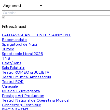
Filtrează rapid
FANTASY&DANCE ENTERTAINMENT
Recomandate
Spargatorul de Nuci
Turnee
Spectacole litoral 2026
TNB
Balet/Dans
Sala Palatului
Teatru ROMEO si JULIETA
Teatrul Muzical Ambasadorii
Teatrul ROD
Caragiale
Musical Extravaganza
Prestige Art Production
Teatrul National de Opereta si Musical
Concerte și Festivaluri
SHOW EVENT