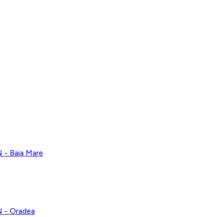
 Baia Mare
- Oradea