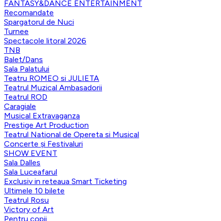
FANTASY&DANCE ENTERTAINMENT
Recomandate
Spargatorul de Nuci
Turnee
Spectacole litoral 2026
TNB
Balet/Dans
Sala Palatului
Teatru ROMEO si JULIETA
Teatrul Muzical Ambasadorii
Teatrul ROD
Caragiale
Musical Extravaganza
Prestige Art Production
Teatrul National de Opereta si Musical
Concerte și Festivaluri
SHOW EVENT
Sala Dalles
Sala Luceafarul
Exclusiv in reteaua Smart Ticketing
Ultimele 10 bilete
Teatrul Rosu
Victory of Art
Pentru copii