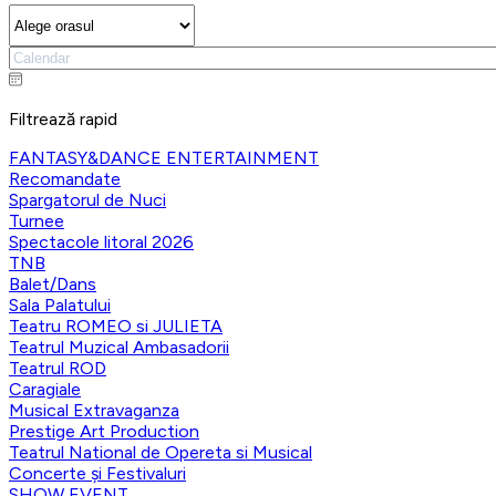
Filtrează rapid
FANTASY&DANCE ENTERTAINMENT
Recomandate
Spargatorul de Nuci
Turnee
Spectacole litoral 2026
TNB
Balet/Dans
Sala Palatului
Teatru ROMEO si JULIETA
Teatrul Muzical Ambasadorii
Teatrul ROD
Caragiale
Musical Extravaganza
Prestige Art Production
Teatrul National de Opereta si Musical
Concerte și Festivaluri
SHOW EVENT