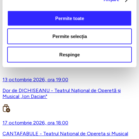
Teatru
Teatrul Maidan
Trupa de teatru YuPPie ArT
Permite toate
Compania de Teatru Concordia
Reduceri bilete
Vezi mai multe
Permite selecția
Vezi mai puțin
Respinge
Teatrul National de Opereta si Musical Ion Dacian,
Bucuresti
13 octombrie 2026, ora 19:00
Dor de DICHISEANU - Teatrul Național de Operetă și
Musical „Ion Dacian"
17 octombrie 2026, ora 18:00
CANTAFABULE - Teatrul National de Opereta si Musical