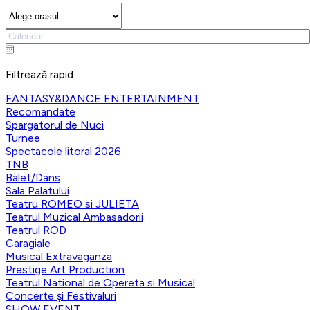
Filtrează rapid
FANTASY&DANCE ENTERTAINMENT
Recomandate
Spargatorul de Nuci
Turnee
Spectacole litoral 2026
TNB
Balet/Dans
Sala Palatului
Teatru ROMEO si JULIETA
Teatrul Muzical Ambasadorii
Teatrul ROD
Caragiale
Musical Extravaganza
Prestige Art Production
Teatrul National de Opereta si Musical
Concerte și Festivaluri
SHOW EVENT