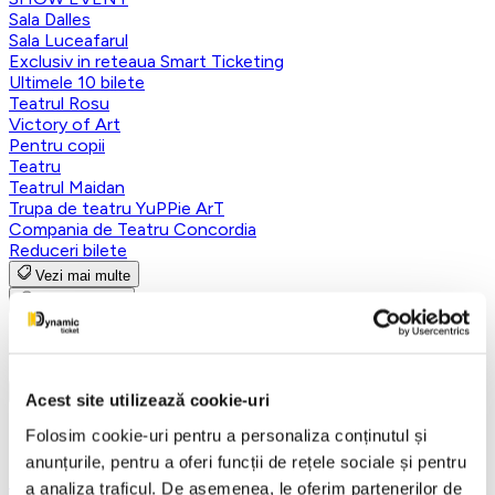
Sala Dalles
Sala Luceafarul
Exclusiv in reteaua Smart Ticketing
Ultimele 10 bilete
Teatrul Rosu
Victory of Art
Pentru copii
Teatru
Teatrul Maidan
Trupa de teatru YuPPie ArT
Compania de Teatru Concordia
Reduceri bilete
Vezi mai multe
Vezi mai puțin
Aplică filtre
Acest site utilizează cookie-uri
Folosim cookie-uri pentru a personaliza conținutul și
Categorii
anunțurile, pentru a oferi funcții de rețele sociale și pentru
Toate categoriile
a analiza traficul. De asemenea, le oferim partenerilor de