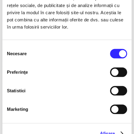
FANTASY&DANCE ENTERTAINMENT
rețele sociale, de publicitate și de analize informații cu
Recomandate
privire la modul în care folosiți site-ul nostru. Aceștia le
Spargatorul de Nuci
Turnee
pot combina cu alte informații oferite de dvs. sau culese
Spectacole litoral 2026
în urma folosirii serviciilor lor.
TNB
Balet/Dans
Sala Palatului
Teatru ROMEO si JULIETA
Selecția
Teatrul Muzical Ambasadorii
Necesare
consimțământului
Teatrul ROD
Caragiale
Musical Extravaganza
Preferinţe
Prestige Art Production
Teatrul National de Opereta si Musical
Concerte și Festivaluri
Statistici
SHOW EVENT
Sala Dalles
Sala Luceafarul
Marketing
Exclusiv in reteaua Smart Ticketing
Ultimele 10 bilete
Teatrul Rosu
Victory of Art
Pentru copii
Afişare