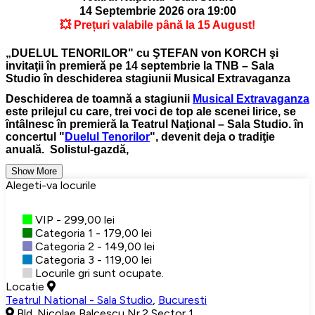
14 Septembrie 2026 ora 19:00
💥 Prețuri valabile până la 15 August!
DUELUL TENORILOR" cu ŞTEFAN von KORCH şi
invitaţii în premieră pe 14 septembrie la TNB – Sala
Studio în deschiderea stagiunii Musical Extravaganza
Deschiderea de toamnă a stagiunii
Musical Extravaganza
este prilejul cu care, trei voci de top ale scenei lirice, se
întâlnesc în premieră la Teatrul Naţional – Sala Studio. în
concertul "
Duelul Tenorilor
", devenit deja o tradiţie
anuală. Solistul-gazdă,
Show More
Alegeti-va locurile
VIP - 299,00 lei
Categoria 1 - 179,00 lei
Categoria 2 - 149,00 lei
Categoria 3 - 119,00 lei
Locurile gri sunt ocupate.
Locatie
Teatrul National - Sala Studio
,
Bucuresti
Bld. Nicolae Balcescu Nr.2 Sector 1