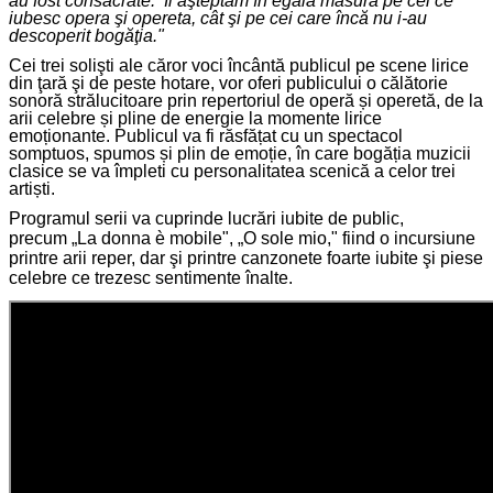
au fost consacrate.
Îi aşteptăm în egală măsură pe cei ce
iubesc opera şi opereta, cât şi pe cei care încă nu i-au
descoperit bogăţia."
Cei trei solişti ale căror voci încântă publicul pe scene lirice
din ţară şi de peste hotare, vor oferi publicului o călătorie
sonoră strălucitoare prin repertoriul de operă și operetă, de la
arii celebre și pline de energie la momente lirice
emoționante. Publicul va fi răsfățat cu un spectacol
somptuos, spumos și plin de emoție, în care bogăția muzicii
clasice se va împleti cu personalitatea scenică a celor trei
artiști.
Programul serii va cuprinde lucrări iubite de public,
precum „La donna è mobile", „O sole mio," fiind o incursiune
printre arii reper, dar şi printre canzonete foarte iubite şi piese
celebre ce trezesc sentimente înalte.