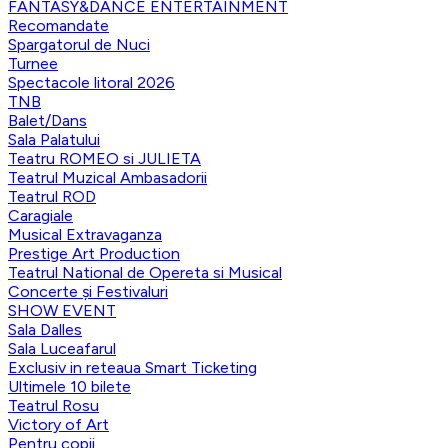
FANTASY&DANCE ENTERTAINMENT
Recomandate
Spargatorul de Nuci
Turnee
Spectacole litoral 2026
TNB
Balet/Dans
Sala Palatului
Teatru ROMEO si JULIETA
Teatrul Muzical Ambasadorii
Teatrul ROD
Caragiale
Musical Extravaganza
Prestige Art Production
Teatrul National de Opereta si Musical
Concerte și Festivaluri
SHOW EVENT
Sala Dalles
Sala Luceafarul
Exclusiv in reteaua Smart Ticketing
Ultimele 10 bilete
Teatrul Rosu
Victory of Art
Pentru copii