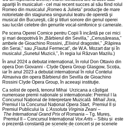
apariţii în musicaluri - cel mai recent succes al său fiind rolul
Romeo din musicalul „Romeo & Julieta" producţie de mare
notorietate din stagiunea singurului teatru de operetă şi
musical din Bucureşti, cât şi titluri sonore din genul operei
sau lucrări celebre din genurile vocal-simfonice și camerale.
Pe scena Operei Comice pentru Copii îi incântă pe cei mici
şi mari deopotrivă în „Bărbierul din Sevilla," „Cenușăreasa,"
ambele de Gioachino Rossini, „Elixirul dragostei," „Răpirea
din Serai," sau „Flautul Fermecat", de W.A. Mozart dar şi în
musicalul „Sunetul Muzicii,", în regia lui Răzvan Mazilu.)
În anul 2024 a debutat internațional, în rolul Don Ottavio din
opera Don Giovanni - Clyde Opera Group Glasgow, Scoția,
iar în anul 2023 a debutat internațional în rolul Contelui
Almaviva din opera Bărbierul din Sevilla de Gioachino
Rossini Clyde Opera Group, în aceeaşi instituţie.
Ca solist de operă, tenorul Mihai Urzicana a câștigat
numeroase premii naționale și internaționale: Premiul I la
Concursul Național de Interpretare Muzicală
Mihail Jora
,
Premiul I la Concursul Național
Opera Start
, Premiul II și
Premiul Publicului la
L'Assoluta Virginia Zeani
–
The
International Grand Prix of Romania
– Tg. Mureș,
Premiul II – Concursul Internațional
Vox Artis
– Sibiu și este
o prezență constantă pe scenele de concert și pe scenele