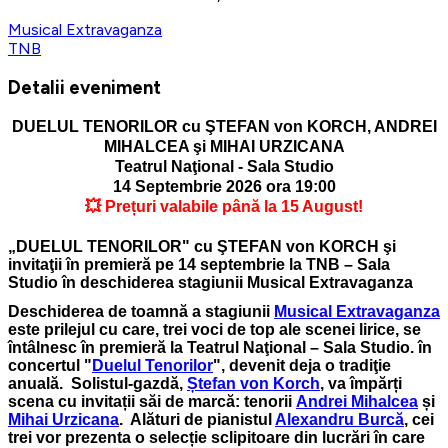
Musical Extravaganza
TNB
Detalii eveniment
DUELUL TENORILOR cu ŞTEFAN von KORCH, ANDREI
MIHALCEA şi MIHAI URZICANA
Teatrul Naţional - Sala Studio
14 Septembrie 2026 ora 19:00
💥 Prețuri valabile până la 15 August!
DUELUL TENORILOR" cu ŞTEFAN von KORCH şi
invitaţii în premieră pe 14 septembrie la TNB – Sala
Studio în deschiderea stagiunii Musical Extravaganza
Deschiderea de toamnă a stagiunii
Musical Extravaganza
este prilejul cu care, trei voci de top ale scenei lirice, se
întâlnesc în premieră la Teatrul Naţional – Sala Studio. în
concertul "
Duelul Tenorilor
", devenit deja o tradiţie
anuală. Solistul-gazdă,
Ștefan von Korch
, va împărți
scena cu invitații săi de marcă: tenorii
Andrei Mihalcea
și
Mihai Urzicana
. Alături de pianistul
Alexandru Burcă
, cei
trei vor prezenta o selecție sclipitoare din lucrări în care