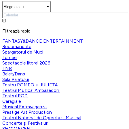
Filtrează rapid
FANTASY&DANCE ENTERTAINMENT
Recomandate
Spargatorul de Nuci
Turnee
Spectacole litoral 2026
TNB
Balet/Dans
Sala Palatului
Teatru ROMEO si JULIETA
Teatrul Muzical Ambasadorii
Teatrul ROD
Caragiale
Musical Extravaganza
Prestige Art Production
Teatrul National de Opereta si Musical
Concerte și Festivaluri
SHOW EVENT