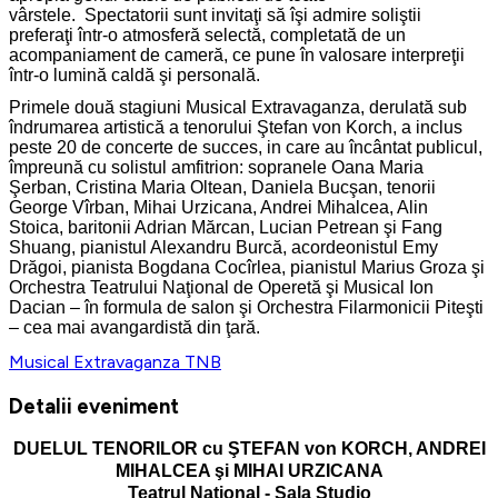
vârstele. Spectatorii sunt invitaţi să îşi admire soliştii
preferaţi într-o atmosferă selectă, completată de un
acompaniament de cameră, ce pune în valosare interpreţii
într-o lumină caldă şi personală.
Primele două stagiuni Musical Extravaganza, derulată sub
îndrumarea artistică a tenorului Ştefan von Korch, a inclus
peste 20 de concerte de succes, in care au încântat publicul,
împreună cu solistul amfitrion: sopranele Oana Maria
Şerban, Cristina Maria Oltean, Daniela Bucşan, tenorii
George Vîrban, Mihai Urzicana, Andrei Mihalcea, Alin
Stoica, baritonii Adrian Mărcan, Lucian Petrean şi Fang
Shuang, pianistul Alexandru Burcă, acordeonistul Emy
Drăgoi, pianista Bogdana Cocîrlea, pianistul Marius Groza şi
Orchestra Teatrului Naţional de Operetă şi Musical Ion
Dacian – în formula de salon şi Orchestra Filarmonicii Piteşti
– cea mai avangardistă din ţară.
Musical Extravaganza
TNB
Detalii eveniment
DUELUL TENORILOR cu ŞTEFAN von KORCH, ANDREI
MIHALCEA şi MIHAI URZICANA
Teatrul Naţional - Sala Studio