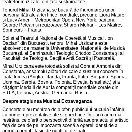
teatrelor muzicale din țară și străinătate.
Tenorul Mihai Urzicana se bucură de îndrumarea unor
personalități ale artei lirice mondiale, precum: Liora Maurer
și Lucy Arner – Metropolitan Opera New York, baritonul
George Petean și regizoarea Sharon Mohar – Les Maîtres
Sonneurs – Franța.
Solist al Teatrului Național de Operetă și Musical „Ion
Dacian" din București, tenorul Mihai Urzicana este
absolvent de master la Universitatea Națională de Muzică
București, al Seminarului Teologic Ortodox Constanța și al
Facultății de Teologie, Secțiile Artă Sacră și Pastorală.
Mihai Urzicana este totodată solist al Coralei Armonia din
Constanța, ansamblu alături de care a susținut concerte în
toată lumea (Anglia, Irlanda, Franța, Italia, Bulgaria, Spania,
Ucraina, Serbia, Bosnia, Polonia, Elveția, Israel etc.) și a
câștigat Medalii de Aur la competiții mondiale corale din
S.U.A, Letonia, Austria, Germania, Rusia.
Despre stagiunea
Musical Extravaganza
Concertele au menirea de a oferi publicului bucuria întâlnirii
cu nume reprezentative ale scenei lirice, într-un cadru mai
restrâns, ce oferă o perspectivă diferită asupra actului artistic
faţă de cea de pe impozanta scenă a operei, dar şi de a
apropia genul clasic de publicul de toate