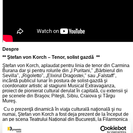
Despre
**
Ştefan von Korch
– Tenor, solist gazdă **
Ştefan von Korch, aplaudat pentru linia de tenor din Carmina
Burana dar şi pentru rolurile din „I Puritani," „Bărbierul din
Sevilla", „Rigoletto", „Elixirul Dragostei," sau „Falstaff",
incântă publicul lunar în postura de solist-gazdă şi
coordonator artistic al stagiunii Musical Extravaganza,
proiect de pionierat cultural derulat în capitală, cu extensii şi
pe scenele din Braşov, Piteşti, Sibiu, Craiova şi Târgu
Mureş.
Cu o prezenţă dinamică în viaţa culturală naţională şi nu
numai, Ştefan von Korch a fost deja prezent de la început de
an pe scena Teatrului Naţional din Bucureşti, la Filarmonica
Braşov, Sibiu, Târgu Mureş, Arad şi pe scena Operei
Naţionale din Iaşi în „Văduva veselă 2.0," în regia lui Andrei