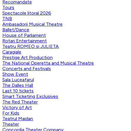
Recomandate
Tours
Spectacole litoral 2026
TNB
Ambasadorii Musical Theatre
Ballet/Dance
House of Parliament
Rotari Entertainment
Teatru ROMEO si JULIETA
Caragiale
Prestige Art Production
The National Operetta and Musical Theatre
Concerts and Festivals
Show Event
Sala Luceafarul
The Dalles Hall
Last 10 tickets
Smart Ticketing Exclusives
The Red Theater
Victory of Art
For Kids
Teatrul Maidan
Theater
Concordia Theater Company