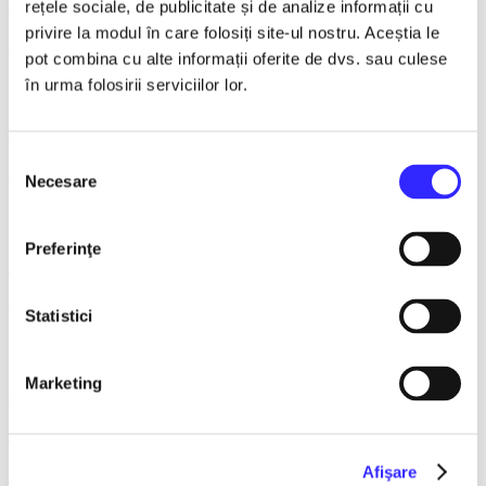
11 September 2026, ora 19:30
rețele sociale, de publicitate și de analize informații cu
privire la modul în care folosiți site-ul nostru. Aceștia le
Dosarul VOCEA UMANA - Sala Dalles
pot combina cu alte informații oferite de dvs. sau culese
în urma folosirii serviciilor lor.
12 September 2026, ora 10:30
Selecția
Curs Teatru prin Joc – Alexandra Pribeagu
Necesare
consimțământului
Preferinţe
13 September 2026, ora 19:00
INTRIGA
Statistici
Marketing
20 September 2026, ora 19:00
D'ALLES BUCURESTILOR DE ALTADATA
Afişare