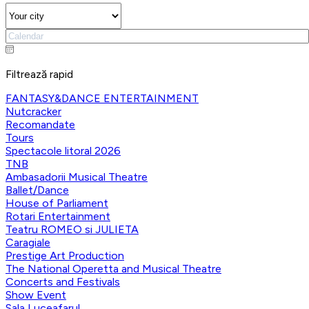
Filtrează rapid
FANTASY&DANCE ENTERTAINMENT
Nutcracker
Recomandate
Tours
Spectacole litoral 2026
TNB
Ambasadorii Musical Theatre
Ballet/Dance
House of Parliament
Rotari Entertainment
Teatru ROMEO si JULIETA
Caragiale
Prestige Art Production
The National Operetta and Musical Theatre
Concerts and Festivals
Show Event
Sala Luceafarul