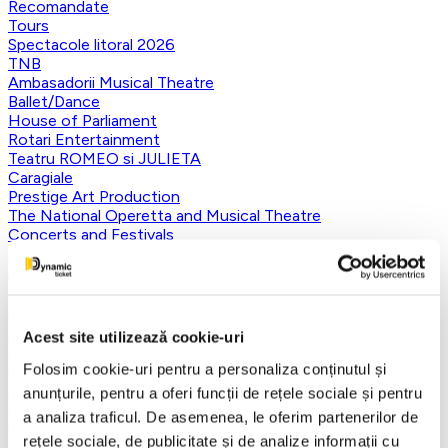
Recomandate
Tours
Spectacole litoral 2026
TNB
Ambasadorii Musical Theatre
Ballet/Dance
House of Parliament
Rotari Entertainment
Teatru ROMEO si JULIETA
Caragiale
Prestige Art Production
The National Operetta and Musical Theatre
Concerts and Festivals
Show Event
Sala Luceafarul
The Dalles Hall
Last 10 tickets
Smart Ticketing Exclusives
Acest site utilizează cookie-uri
The Red Theater
Victory of Art
Folosim cookie-uri pentru a personaliza conținutul și
For Kids
anunțurile, pentru a oferi funcții de rețele sociale și pentru
Teatrul Maidan
a analiza traficul. De asemenea, le oferim partenerilor de
Theater
rețele sociale, de publicitate și de analize informații cu
Concordia Theater Company