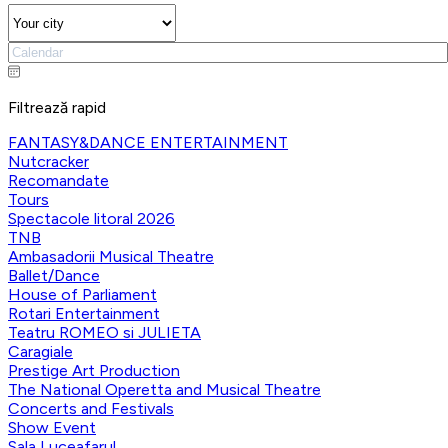
Filtrează rapid
FANTASY&DANCE ENTERTAINMENT
Nutcracker
Recomandate
Tours
Spectacole litoral 2026
TNB
Ambasadorii Musical Theatre
Ballet/Dance
House of Parliament
Rotari Entertainment
Teatru ROMEO si JULIETA
Caragiale
Prestige Art Production
The National Operetta and Musical Theatre
Concerts and Festivals
Show Event
Sala Luceafarul