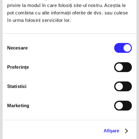
Earlybird
privire la modul în care folosiți site-ul nostru. Aceștia le
Vezi mai multe
pot combina cu alte informații oferite de dvs. sau culese
Vezi mai puțin
în urma folosirii serviciilor lor.
Teatrul Municipal "Maior Gh. Pastia", Focsani
Selecția
Necesare
consimțământului
8 October 2026, ora 19:00
Burlac la 40 de ani - Focsani
Preferinţe
Statistici
20 October 2026, ora 19:00
MIZERABILII - Focsani
Marketing
21 October 2026, ora 19:00
Afişare
Cealalta sotie - Focsani