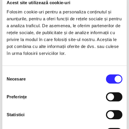
Acest site utilizează cookie-uri
Richard 3.0 - after William Shakespeare
Folosim cookie-uri pentru a personaliza conținutul și
anunțurile, pentru a oferi funcții de rețele sociale și pentru
Premiere Constanta
a analiza traficul. De asemenea, le oferim partenerilor de
"Maior Gheorghe Pastia" Municipal Theater Focșani
rețele sociale, de publicitate și de analize informații cu
privire la modul în care folosiți site-ul nostru. Aceștia le
October 26, 2026 at 19:00
A minimalist, modern, disturbingly current staging.
pot combina cu alte informații oferite de dvs. sau culese
în urma folosirii serviciilor lor.
What does evil look like today? It doesn't wear armor and no
longer comes with a sword. It wears smiles, beautiful words,
and irresistible arguments.
"Richard 3.0" talks about how evil hides under charm and
Selecția
intelligence, infiltrating our hearts and decisions until it
Necesare
consimțământului
becomes almost impossible to recognize.
In a world where manipulation is art, and diplomacy
Preferinţe
sometimes becomes complicity, the show offers the audience
a precious tool: the power to distinguish good from evil and
the courage to distance themselves from it.
Statistici
Minimalist, intense and profoundly contemporary, "Richard
3.0" is a mirror of our time — and an invitation to look, without