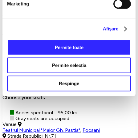
Marketing
fear, into its depths.
Cast: Roxana Lupu, Ioan Paraschiv, Mihai Munteniță, Ștefan
Ruxanda
Directed by: Ștefan Ruxanda
Afişare
A production of Teatrul Rod Bucharest
Recommended age: +12 years!
Focsani
Teatru
Teatrul ROD
Permite toate
Detalii eveniment
Permite selecția
Richard 3.0 - after William Shakespeare
Premiere Constanta
Respinge
Show More
Choose your seats
Acces spectacol - 95,00 lei
Gray seats are occupied.
Venue
Teatrul Municipal "Maior Gh. Pastia"
,
Focsani
Strada Republicii Nr.71