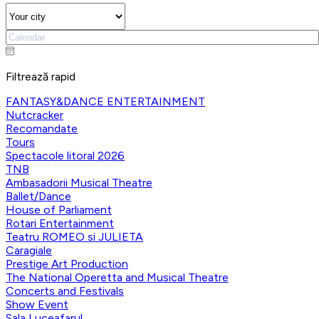
Filtrează rapid
FANTASY&DANCE ENTERTAINMENT
Nutcracker
Recomandate
Tours
Spectacole litoral 2026
TNB
Ambasadorii Musical Theatre
Ballet/Dance
House of Parliament
Rotari Entertainment
Teatru ROMEO si JULIETA
Caragiale
Prestige Art Production
The National Operetta and Musical Theatre
Concerts and Festivals
Show Event
Sala Luceafarul