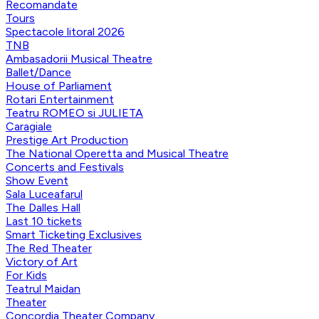
Recomandate
Tours
Spectacole litoral 2026
TNB
Ambasadorii Musical Theatre
Ballet/Dance
House of Parliament
Rotari Entertainment
Teatru ROMEO si JULIETA
Caragiale
Prestige Art Production
The National Operetta and Musical Theatre
Concerts and Festivals
Show Event
Sala Luceafarul
The Dalles Hall
Last 10 tickets
Smart Ticketing Exclusives
The Red Theater
Victory of Art
For Kids
Teatrul Maidan
Theater
Concordia Theater Company