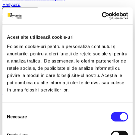
Earlybird
Vezi mai multe
Vezi mai puțin
Burlac la 40 de ani - Focsani
Acest site utilizează cookie-uri
Folosim cookie-uri pentru a personaliza conținutul și
anunțurile, pentru a oferi funcții de rețele sociale și pentru
8 October 2026
a analiza traficul. De asemenea, le oferim partenerilor de
ora 19:00
rețele sociale, de publicitate și de analize informații cu
privire la modul în care folosiți site-ul nostru. Aceștia le
Teatrul Municipal "Maior Gh. Pastia", Focsani
pot combina cu alte informații oferite de dvs. sau culese
Focsani
în urma folosirii serviciilor lor.
Teatru
Teatrul Rosu
Detalii eveniment
Selecția
Necesare
consimțământului
Focsani
Teatru
Teatrul Rosu
Detalii eveniment