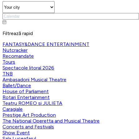
Filtrează rapid
FANTASY&DANCE ENTERTAINMENT
Nutcracker
Recomandate
Tours
Spectacole litoral 2026
TNB
Ambasadorii Musical Theatre
Ballet/Dance
House of Parliament
Rotari Entertainment
Teatru ROMEO si JULIETA
Caragiale
Prestige Art Production
The National Operetta and Musical Theatre
Concerts and Festivals
Show Event
Sala Luceafarul