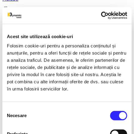
21 December 2026, ora 20:00
REGAL VIENEZ – CONCERT EXTRAORDINAR DE
Acest site utilizează cookie-uri
CRACIUN - Bacau
Folosim cookie-uri pentru a personaliza conținutul și
anunțurile, pentru a oferi funcții de rețele sociale și pentru
a analiza traficul. De asemenea, le oferim partenerilor de
18 January 2027, ora 19:00
rețele sociale, de publicitate și de analize informații cu
privire la modul în care folosiți site-ul nostru. Aceștia le
AVENTURI PE CONTRASENS - Constanta
pot combina cu alte informații oferite de dvs. sau culese
în urma folosirii serviciilor lor.
9 February 2027, ora 19:30
Selecția
LACUL LEBEDELOR - UKRAINIAN CLASSICAL BALLET -
Necesare
consimțământului
Bucuresti