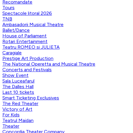
Recomandate
Tours
Spectacole litoral 2026
TNB
Ambasadorii Musical Theatre
Ballet/Dance
House of Parliament
Rotari Entertainment
Teatru ROMEO si JULIETA
Caragiale
Prestige Art Production
The National Operetta and Musical Theatre
Concerts and Festivals
Show Event
Sala Luceafarul
The Dalles Hall
Last 10 tickets
Smart Ticketing Exclusives
The Red Theater
Victory of Art
For Kids
Teatrul Maidan
Theater
Concordia Theater Company