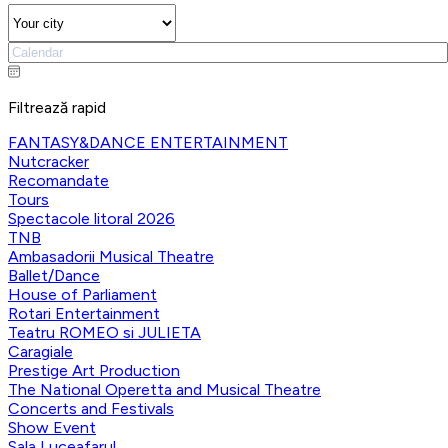
Filtrează rapid
FANTASY&DANCE ENTERTAINMENT
Nutcracker
Recomandate
Tours
Spectacole litoral 2026
TNB
Ambasadorii Musical Theatre
Ballet/Dance
House of Parliament
Rotari Entertainment
Teatru ROMEO si JULIETA
Caragiale
Prestige Art Production
The National Operetta and Musical Theatre
Concerts and Festivals
Show Event
Sala Luceafarul