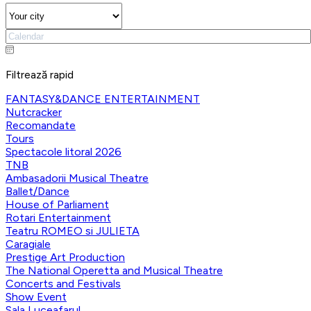
Filtrează rapid
FANTASY&DANCE ENTERTAINMENT
Nutcracker
Recomandate
Tours
Spectacole litoral 2026
TNB
Ambasadorii Musical Theatre
Ballet/Dance
House of Parliament
Rotari Entertainment
Teatru ROMEO si JULIETA
Caragiale
Prestige Art Production
The National Operetta and Musical Theatre
Concerts and Festivals
Show Event
Sala Luceafarul