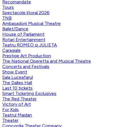
Recomandate
Tours
Spectacole litoral 2026
TNB
Ambasadorii Musical Theatre
Ballet/Dance
House of Parliament
Rotari Entertainment
Teatru ROMEO si JULIETA
Caragiale
Prestige Art Production
The National Operetta and Musical Theatre
Concerts and Festivals
Show Event
Sala Luceafarul
The Dalles Hall
Last 10 tickets
Smart Ticketing Exclusives
The Red Theater
Victory of Art
For Kids
Teatrul Maidan
Theater
Concordia Theater Company