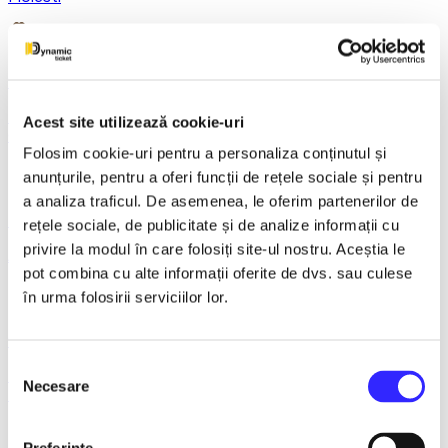
21 December 2026, ora 20:00
REGAL VIENEZ – CONCERT EXTRAORDINAR DE
Acest site utilizează cookie-uri
CRACIUN - Bacau
Folosim cookie-uri pentru a personaliza conținutul și
anunțurile, pentru a oferi funcții de rețele sociale și pentru
a analiza traficul. De asemenea, le oferim partenerilor de
18 January 2027, ora 19:00
rețele sociale, de publicitate și de analize informații cu
privire la modul în care folosiți site-ul nostru. Aceștia le
AVENTURI PE CONTRASENS - Constanta
pot combina cu alte informații oferite de dvs. sau culese
în urma folosirii serviciilor lor.
9 February 2027, ora 19:30
Selecția
LACUL LEBEDELOR - UKRAINIAN CLASSICAL BALLET -
Necesare
consimțământului
Bucuresti