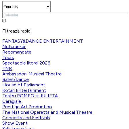
Filtrează rapid
FANTASY&DANCE ENTERTAINMENT
Nutcracker
Recomandate
Tours
Spectacole litoral 2026
TNB
Ambasadorii Musical Theatre
Ballet/Dance
House of Parliament
Rotari Entertainment
Teatru ROMEO si JULIETA
Caragiale
Prestige Art Production
The National Operetta and Musical Theatre
Concerts and Festivals
Show Event
Sala Luceafarul