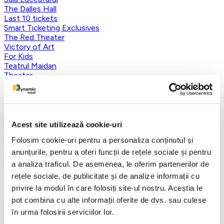
The Dalles Hall
Last 10 tickets
Smart Ticketing Exclusives
The Red Theater
Victory of Art
For Kids
Teatrul Maidan
Theater
Concordia Theater Company
Earlybird
Vezi mai multe
Vezi mai puțin
Acest site utilizează cookie-uri
Aplică filtre
Folosim cookie-uri pentru a personaliza conținutul și
anunțurile, pentru a oferi funcții de rețele sociale și pentru
a analiza traficul. De asemenea, le oferim partenerilor de
rețele sociale, de publicitate și de analize informații cu
Categorii
privire la modul în care folosiți site-ul nostru. Aceștia le
Toate categoriile
pot combina cu alte informații oferite de dvs. sau culese
FANTASY&DANCE ENTERTAINMENT
în urma folosirii serviciilor lor.
Nutcracker