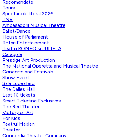
Recomandate
Tours
Spectacole litoral 2026
TNB
Ambasadorii Musical Theatre
Ballet/Dance
House of Parliament
Rotari Entertainment
Teatru ROMEO si JULIETA
Caragiale
Prestige Art Production
The National Operetta and Musical Theatre
Concerts and Festivals
Show Event
Sala Luceafarul
The Dalles Hall
Last 10 tickets
Smart Ticketing Exclusives
The Red Theater
Victory of Art
For Kids
Teatrul Maidan
Theater
Concordia Theater Company