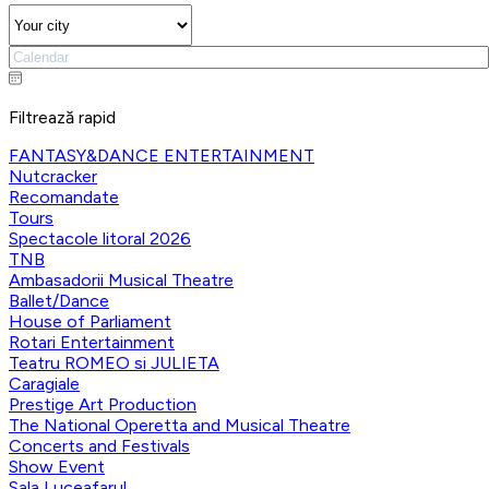
Filtrează rapid
FANTASY&DANCE ENTERTAINMENT
Nutcracker
Recomandate
Tours
Spectacole litoral 2026
TNB
Ambasadorii Musical Theatre
Ballet/Dance
House of Parliament
Rotari Entertainment
Teatru ROMEO si JULIETA
Caragiale
Prestige Art Production
The National Operetta and Musical Theatre
Concerts and Festivals
Show Event
Sala Luceafarul