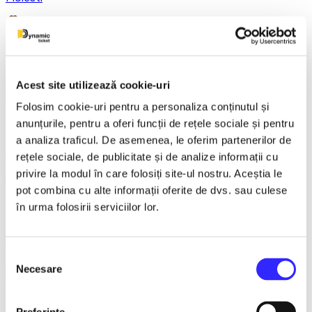
21 December 2026, ora 20:00
REGAL VIENEZ – CONCERT EXTRAORDINAR DE
Acest site utilizează cookie-uri
CRACIUN - Bacau
Folosim cookie-uri pentru a personaliza conținutul și
anunțurile, pentru a oferi funcții de rețele sociale și pentru
a analiza traficul. De asemenea, le oferim partenerilor de
18 January 2027, ora 19:00
rețele sociale, de publicitate și de analize informații cu
privire la modul în care folosiți site-ul nostru. Aceștia le
AVENTURI PE CONTRASENS - Constanta
pot combina cu alte informații oferite de dvs. sau culese
în urma folosirii serviciilor lor.
9 February 2027, ora 19:30
Selecția
LACUL LEBEDELOR - UKRAINIAN CLASSICAL BALLET -
Necesare
consimțământului
Bucuresti