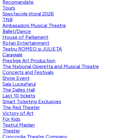
Recomandate
Tours
Spectacole litoral 2026
TNB
Ambasadorii Musical Theatre
Ballet/Dance
House of Parliament
Rotari Entertainment
Teatru ROMEO si JULIETA
Caragiale
Prestige Art Production
The National Operetta and Musical Theatre
Concerts and Festivals
Show Event
Sala Luceafarul
The Dalles Hall
Last 10 tickets
Smart Ticketing Exclusives
The Red Theater
Victory of Art
For Kids
Teatrul Maidan
Theater
Concordia Theater Company