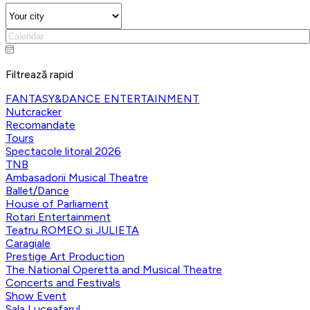
Filtrează rapid
FANTASY&DANCE ENTERTAINMENT
Nutcracker
Recomandate
Tours
Spectacole litoral 2026
TNB
Ambasadorii Musical Theatre
Ballet/Dance
House of Parliament
Rotari Entertainment
Teatru ROMEO si JULIETA
Caragiale
Prestige Art Production
The National Operetta and Musical Theatre
Concerts and Festivals
Show Event
Sala Luceafarul