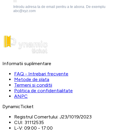
Introdu adresa ta de email pentru a te abona. De exemplu
abc@xyz.com
Informatii suplimentare
FAQ - Intrebari frecvente
Metode de plata
Termeni si conditii
Politica de confidentialitate
ANPC
DynamicTicket
Registrul Comertului:
J23/1019/2023
CUI:
31112535
L-V:
09:00 - 17:00