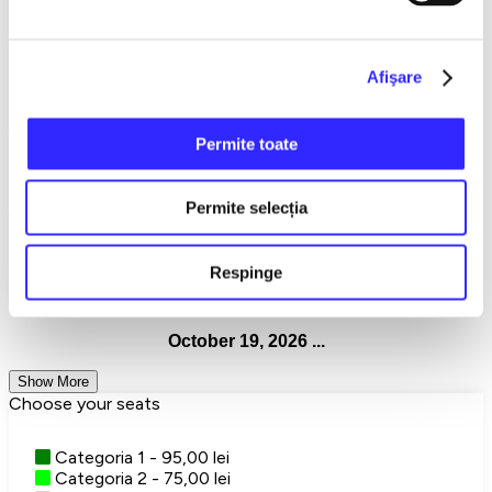
boundaries. Or, in short, let's laugh and reflect.
Your sight, hearing and spirit will be delighted by Pavel
Bârsan, Livia Taloi, Magdalena Chihaia, Irena Boclincă,
Afişare
Diana Bagdasar, Alin Brancu and Jean Lemne, directed by
Alin Brancu.
Permite toate
Recommended: 14+
Bucuresti
Teatru
Teatrul Rosu
Permite selecția
Detalii eveniment
Respinge
The Other Wife
October 19, 2026 ...
Show More
Choose your seats
Categoria 1 - 95,00 lei
Categoria 2 - 75,00 lei