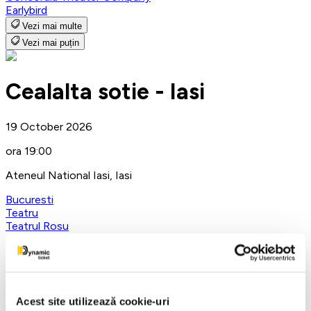
Earlybird
Vezi mai multe
Vezi mai puțin
Cealalta sotie - Iasi
19 October 2026
ora 19:00
Ateneul National Iasi, Iasi
Bucuresti
Teatru
Teatrul Rosu
Detalii eveniment
The Other Wife
Acest site utilizează cookie-uri
October 19, 2026 at 7:00 PM