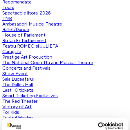
Recomandate
Tours
Spectacole litoral 2026
TNB
Ambasadorii Musical Theatre
Ballet/Dance
House of Parliament
Rotari Entertainment
Teatru ROMEO si JULIETA
Caragiale
Prestige Art Production
The National Operetta and Musical Theatre
Concerts and Festivals
Show Event
Sala Luceafarul
The Dalles Hall
Last 10 tickets
Smart Ticketing Exclusives
The Red Theater
Victory of Art
For Kids
Teatrul Maidan
Theater
Concordia Theater Company