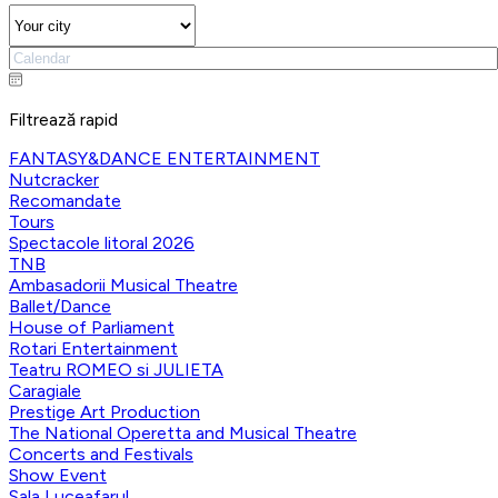
Filtrează rapid
FANTASY&DANCE ENTERTAINMENT
Nutcracker
Recomandate
Tours
Spectacole litoral 2026
TNB
Ambasadorii Musical Theatre
Ballet/Dance
House of Parliament
Rotari Entertainment
Teatru ROMEO si JULIETA
Caragiale
Prestige Art Production
The National Operetta and Musical Theatre
Concerts and Festivals
Show Event
Sala Luceafarul