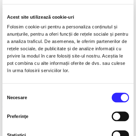
Earlybird
Vezi mai multe
Acest site utilizează cookie-uri
Vezi mai puțin
Folosim cookie-uri pentru a personaliza conținutul și
anunțurile, pentru a oferi funcții de rețele sociale și pentru
RASPUTIN - Iasi
a analiza traficul. De asemenea, le oferim partenerilor de
rețele sociale, de publicitate și de analize informații cu
1 Feb - 31 Mar 2027
privire la modul în care folosiți site-ul nostru. Aceștia le
pot combina cu alte informații oferite de dvs. sau culese
ora 19:00
în urma folosirii serviciilor lor.
Casa de Cultura a Studentilor , Iasi
Exclusiv reteaua TicketStore.ro Group
Selecția
Iasi
Necesare
Teatru
consimțământului
Turnee
Detalii eveniment
Preferinţe
RASPUTIN
Statistici