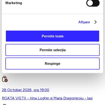
Marketing
19 October 2026, ora 19:00
Cealalta sotie - Iasi
Afişare
20 October 2026, ora 19:00
Permite toate
Comedie la MAXIM - Romica Tociu si Cornel Palade - Iasi
Permite selecția
24 October 2026, ora 20:00
Respinge
THE URS - Iasi
28 October 2026, ora 19:00
ROATA VIETII - Irina Loghin și Maria Dragomiroiu - Iasi