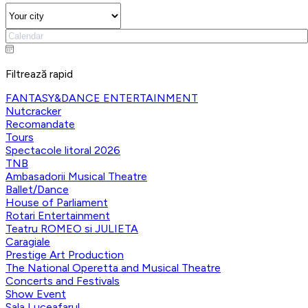
Filtrează rapid
FANTASY&DANCE ENTERTAINMENT
Nutcracker
Recomandate
Tours
Spectacole litoral 2026
TNB
Ambasadorii Musical Theatre
Ballet/Dance
House of Parliament
Rotari Entertainment
Teatru ROMEO si JULIETA
Caragiale
Prestige Art Production
The National Operetta and Musical Theatre
Concerts and Festivals
Show Event
Sala Luceafarul