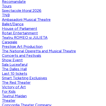
Recomandate
Tours
Spectacole litoral 2026
TNB
Ambasadorii Musical Theatre
Ballet/Dance
House of Parliament
Rotari Entertainment
Teatru ROMEO si JULIETA
Caragiale
Prestige Art Production
The National Operetta and Musical Theatre
Concerts and Festivals
Show Event
Sala Luceafarul
The Dalles Hall
Last 10 tickets
Smart Ticketing Exclusives
The Red Theater
Victory of Art
For Kids
Teatrul Maidan
Theater
Concordia Theater Company