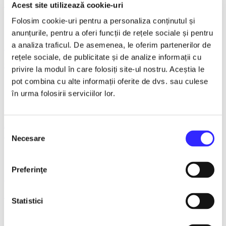
Dorobantu - Iasi
Acest site utilizează cookie-uri
Folosim cookie-uri pentru a personaliza conținutul și
anunțurile, pentru a oferi funcții de rețele sociale și pentru
a analiza traficul. De asemenea, le oferim partenerilor de
13 October 2026, ora 19:30
rețele sociale, de publicitate și de analize informații cu
O idee geniala - Iasi
privire la modul în care folosiți site-ul nostru. Aceștia le
pot combina cu alte informații oferite de dvs. sau culese
în urma folosirii serviciilor lor.
19 October 2026, ora 19:00
Asta-i ce-am avut de zis... - Horațiu Mălăele & Nicu Alifantis
Selecția
- Iasi
Necesare
consimțământului
Preferinţe
19 October 2026, ora 19:00
MIZERABILII - Iasi
Statistici