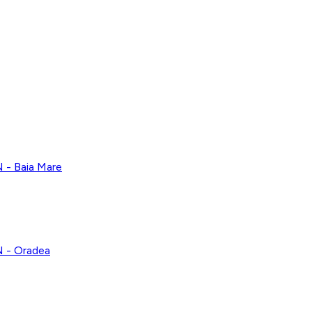
 Baia Mare
- Oradea