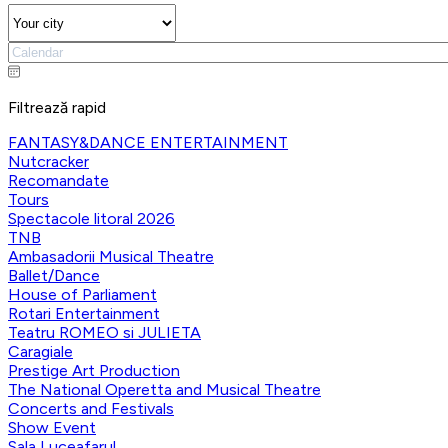
Filtrează rapid
FANTASY&DANCE ENTERTAINMENT
Nutcracker
Recomandate
Tours
Spectacole litoral 2026
TNB
Ambasadorii Musical Theatre
Ballet/Dance
House of Parliament
Rotari Entertainment
Teatru ROMEO si JULIETA
Caragiale
Prestige Art Production
The National Operetta and Musical Theatre
Concerts and Festivals
Show Event
Sala Luceafarul