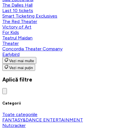
The Dalles Hall
Last 10 tickets
Smart Ticketing Exclusives
The Red Theater
Victory of Art
For Kids
Teatrul Maidan
Theater
Concordia Theater Company
Earlybird
Vezi mai multe
Vezi mai puțin
Aplică filtre
Categorii
Toate categoriile
FANTASY&DANCE ENTERTAINMENT
Nutcracker