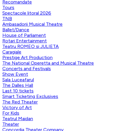
Recomandate
Tours
Spectacole litoral 2026
TNB
Ambasadorii Musical Theatre
Ballet/Dance
House of Parliament
Rotari Entertainment
Teatru ROMEO si JULIETA
Caragiale
Prestige Art Production
The National Operetta and Musical Theatre
Concerts and Festivals
Show Event
Sala Luceafarul
The Dalles Hall
Last 10 tickets
Smart Ticketing Exclusives
The Red Theater
Victory of Art
For Kids
Teatrul Maidan
Theater
Concordia Theater Company