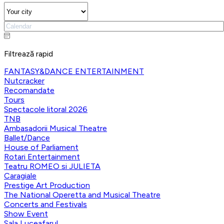
Filtrează rapid
FANTASY&DANCE ENTERTAINMENT
Nutcracker
Recomandate
Tours
Spectacole litoral 2026
TNB
Ambasadorii Musical Theatre
Ballet/Dance
House of Parliament
Rotari Entertainment
Teatru ROMEO si JULIETA
Caragiale
Prestige Art Production
The National Operetta and Musical Theatre
Concerts and Festivals
Show Event
Sala Luceafarul