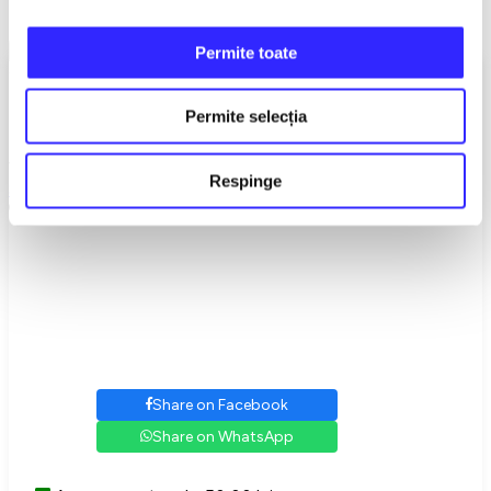
Youth Without Old Age and Life Without Death
Show More
Permite toate
Choose your seats
Permite selecția
Acces spectacol - 50,00 lei
Gray seats are occupied.
Venue
Respinge
Sala Dalles
,
Bucuresti
Bld. Nicolae Balcescu 18
Share on Facebook
Share on WhatsApp