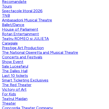
Recomandate
Tours
Spectacole litoral 2026
TNB
Ambasadorii Musical Theatre
Ballet/Dance
House of Parliament
Rotari Entertainment
Teatru ROMEO si JULIETA
Caragiale
Prestige Art Production
The National Operetta and Musical Theatre
Concerts and Festivals
Show Event
Sala Luceafarul
The Dalles Hall
Last 10 tickets
Smart Ticketing Exclusives
The Red Theater
Victory of Art
For Kids
Teatrul Maidan
Theater
Concordia Theater Company