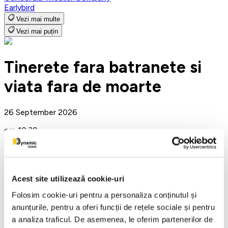
Earlybird
Vezi mai multe
Vezi mai puțin
Tinerete fara batranete si
viata fara de moarte
26 September 2026
ora 10:30
Sala Dalles, Bucuresti
Pentru copii
Sala Dalles
Acest site utilizează cookie-uri
Teatru
Folosim cookie-uri pentru a personaliza conținutul și
Detalii eveniment
anunțurile, pentru a oferi funcții de rețele sociale și pentru
a analiza traficul. De asemenea, le oferim partenerilor de
Youth Without Old Age and Life Without Death