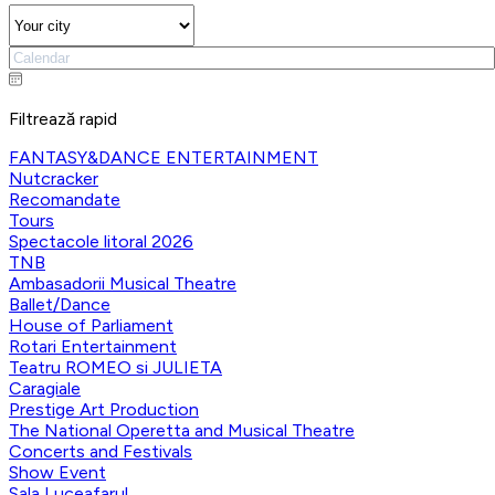
Filtrează rapid
FANTASY&DANCE ENTERTAINMENT
Nutcracker
Recomandate
Tours
Spectacole litoral 2026
TNB
Ambasadorii Musical Theatre
Ballet/Dance
House of Parliament
Rotari Entertainment
Teatru ROMEO si JULIETA
Caragiale
Prestige Art Production
The National Operetta and Musical Theatre
Concerts and Festivals
Show Event
Sala Luceafarul