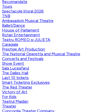
Recomandate
Tours
Spectacole litoral 2026
TNB
Ambasadorii Musical Theatre
Ballet/Dance
House of Parliament
Rotari Entertainment
Teatru ROMEO si JULIETA
Caragiale
Prestige Art Production
The National Operetta and Musical Theatre
Concerts and Festivals
Show Event
Sala Luceafarul
The Dalles Hall
Last 10 tickets
Smart Ticketing Exclusives
The Red Theater
Victory of Art
For Kids
Teatrul Maidan
Theater
Concordia Theater Company