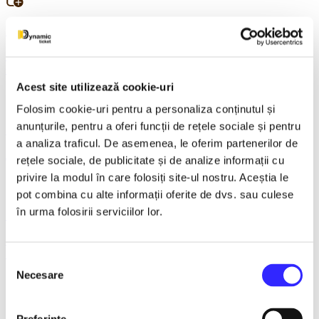
21 December 2026, ora 20:00
REGAL VIENEZ – CONCERT EXTRAORDINAR DE
CRACIUN - Bacau
Acest site utilizează cookie-uri
Folosim cookie-uri pentru a personaliza conținutul și
anunțurile, pentru a oferi funcții de rețele sociale și pentru
18 January 2027, ora 19:00
a analiza traficul. De asemenea, le oferim partenerilor de
AVENTURI PE CONTRASENS - Constanta
rețele sociale, de publicitate și de analize informații cu
privire la modul în care folosiți site-ul nostru. Aceștia le
pot combina cu alte informații oferite de dvs. sau culese
în urma folosirii serviciilor lor.
9 February 2027, ora 19:30
LACUL LEBEDELOR - UKRAINIAN CLASSICAL BALLET -
Bucuresti
Selecția
Necesare
consimțământului
22 March 2027, ora 19:30