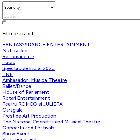
Filtrează rapid
FANTASY&DANCE ENTERTAINMENT
Nutcracker
Recomandate
Tours
Spectacole litoral 2026
TNB
Ambasadorii Musical Theatre
Ballet/Dance
House of Parliament
Rotari Entertainment
Teatru ROMEO si JULIETA
Caragiale
Prestige Art Production
The National Operetta and Musical Theatre
Concerts and Festivals
Show Event
Sala Luceafarul