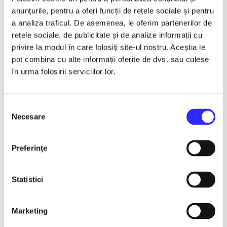
Earlybird
anunțurile, pentru a oferi funcții de rețele sociale și pentru
Vezi mai multe
a analiza traficul. De asemenea, le oferim partenerilor de
Vezi mai puțin
rețele sociale, de publicitate și de analize informații cu
privire la modul în care folosiți site-ul nostru. Aceștia le
pot combina cu alte informații oferite de dvs. sau culese
RASPUTIN - Oradea
în urma folosirii serviciilor lor.
1 Feb - 31 Mar 2027
Selecția
ora 19:00
Necesare
consimțământului
Casa de Cultura a Sindicatelor , Oradea
Detalii eveniment
Preferinţe
RASPUTIN
Statistici
House of Culture of the Trade Unions Oradea
February - March 2027 at 19:00
Marketing
Classic play!