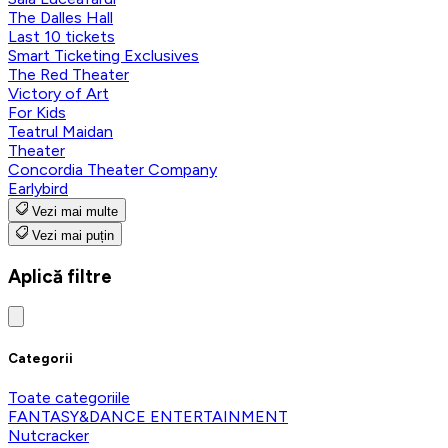
The Dalles Hall
Last 10 tickets
Smart Ticketing Exclusives
The Red Theater
Victory of Art
For Kids
Teatrul Maidan
Theater
Concordia Theater Company
Earlybird
Vezi mai multe
Vezi mai puțin
Aplică filtre
Categorii
Toate categoriile
FANTASY&DANCE ENTERTAINMENT
Nutcracker