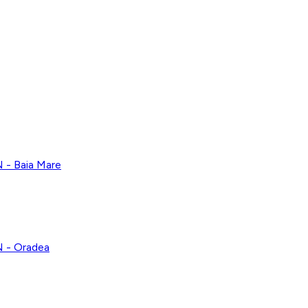
 Baia Mare
- Oradea