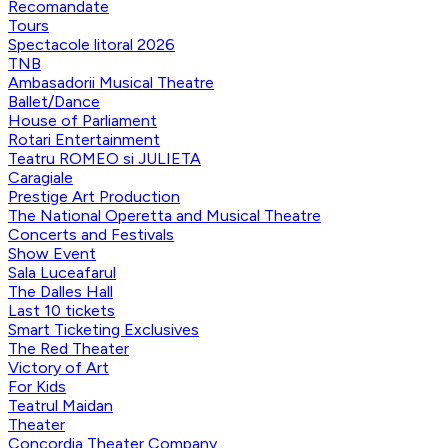
Recomandate
Tours
Spectacole litoral 2026
TNB
Ambasadorii Musical Theatre
Ballet/Dance
House of Parliament
Rotari Entertainment
Teatru ROMEO si JULIETA
Caragiale
Prestige Art Production
The National Operetta and Musical Theatre
Concerts and Festivals
Show Event
Sala Luceafarul
The Dalles Hall
Last 10 tickets
Smart Ticketing Exclusives
The Red Theater
Victory of Art
For Kids
Teatrul Maidan
Theater
Concordia Theater Company