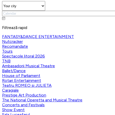
Filtrează rapid
FANTASY&DANCE ENTERTAINMENT
Nutcracker
Recomandate
Tours
Spectacole litoral 2026
TNB
Ambasadorii Musical Theatre
Ballet/Dance
House of Parliament
Rotari Entertainment
Teatru ROMEO si JULIETA
Caragiale
Prestige Art Production
The National Operetta and Musical Theatre
Concerts and Festivals
Show Event
Sala Luceafarul