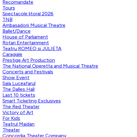
Recomandate
Tours
Spectacole litoral 2026
TNB
Ambasadorii Musical Theatre
Ballet/Dance
House of Parliament
Rotari Entertainment
Teatru ROMEO si JULIETA
Caragiale
Prestige Art Production
The National Operetta and Musical Theatre
Concerts and Festivals
Show Event
Sala Luceafarul
The Dalles Hall
Last 10 tickets
Smart Ticketing Exclusives
The Red Theater
Victory of Art
For Kids
Teatrul Maidan
Theater
Concordia Theater Company