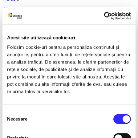
21 December 2026, ora 20:00
REGAL VIENEZ – CONCERT EXTRAORDINAR DE
Acest site utilizează cookie-uri
CRACIUN - Bacau
Folosim cookie-uri pentru a personaliza conținutul și
anunțurile, pentru a oferi funcții de rețele sociale și pentru
a analiza traficul. De asemenea, le oferim partenerilor de
18 January 2027, ora 19:00
rețele sociale, de publicitate și de analize informații cu
privire la modul în care folosiți site-ul nostru. Aceștia le
AVENTURI PE CONTRASENS - Constanta
pot combina cu alte informații oferite de dvs. sau culese
în urma folosirii serviciilor lor.
9 February 2027, ora 19:30
Selecția
LACUL LEBEDELOR - UKRAINIAN CLASSICAL BALLET -
Necesare
consimțământului
Bucuresti