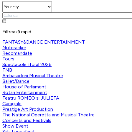
Filtrează rapid
FANTASY&DANCE ENTERTAINMENT
Nutcracker
Recomandate
Tours
Spectacole litoral 2026
TNB
Ambasadorii Musical Theatre
Ballet/Dance
House of Parliament
Rotari Entertainment
Teatru ROMEO si JULIETA
Caragiale
Prestige Art Production
The National Operetta and Musical Theatre
Concerts and Festivals
Show Event
Sala Luceafarul