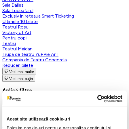
Sala Dalles
Sala Luceafarul
Exclusiv in reteaua Smart Ticketing
Ultimele 10 bilete
Teatrul Rosu
Victory of Art
Pentru copii
Teatru
Teatrul Maidan
Trupa de teatru YuPPie ArT
Compania de Teatru Concordia
Reduceri bilete
Vezi mai multe
Vezi mai puțin
Aplică filtre
Categorii
Acest site utilizează cookie-uri
Toate categoriile
Folosim cookie-uri pentru a personaliza conținutul și