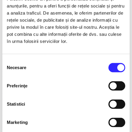
FANTASY&DANCE ENTERTAINMENT
anunțurile, pentru a oferi funcții de rețele sociale și pentru
Recomandate
Spargatorul de Nuci
a analiza traficul. De asemenea, le oferim partenerilor de
Turnee
rețele sociale, de publicitate și de analize informații cu
Spectacole litoral 2026
privire la modul în care folosiți site-ul nostru. Aceștia le
TNB
pot combina cu alte informații oferite de dvs. sau culese
Balet/Dans
Sala Palatului
în urma folosirii serviciilor lor.
Teatru ROMEO si JULIETA
Teatrul Muzical Ambasadorii
Teatrul ROD
Selecția
Caragiale
Necesare
consimțământului
Musical Extravaganza
Prestige Art Production
Teatrul National de Opereta si Musical
Concerte și Festivaluri
Preferinţe
SHOW EVENT
Sala Dalles
Sala Luceafarul
Statistici
Exclusiv in reteaua Smart Ticketing
Ultimele 10 bilete
Teatrul Rosu
Marketing
Victory of Art
Pentru copii