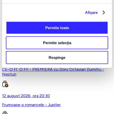
Teatru
Teatrul Maidan
Afişare
Trupa de teatru YuPPie ArT
Compania de Teatru Concordia
Reduceri bilete
Permite toate
Vezi mai multe
Vezi mai puțin
Permite selecția
Neptun
Respinge
9 august 2026, ora 20:30
CE-O FI, O FI! - PREMIERA cu Doru Octavian Dumitru -
Neptun
12 august 2026, ora 20:30
Frumoase-s romancele - Jupiter