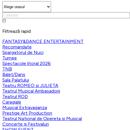
Filtrează rapid
FANTASY&DANCE ENTERTAINMENT
Recomandate
Spargatorul de Nuci
Turnee
Spectacole litoral 2026
TNB
Balet/Dans
Sala Palatului
Teatru ROMEO si JULIETA
Teatrul Muzical Ambasadorii
Teatrul ROD
Caragiale
Musical Extravaganza
Prestige Art Production
Teatrul National de Opereta si Musical
Concerte și Festivaluri
SHOW EVENT