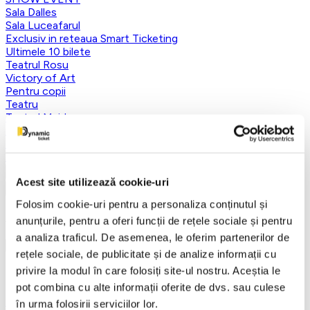
Sala Dalles
Sala Luceafarul
Exclusiv in reteaua Smart Ticketing
Ultimele 10 bilete
Teatrul Rosu
Victory of Art
Pentru copii
Teatru
Teatrul Maidan
Trupa de teatru YuPPie ArT
Compania de Teatru Concordia
Reduceri bilete
Vezi mai multe
Acest site utilizează cookie-uri
Vezi mai puțin
Folosim cookie-uri pentru a personaliza conținutul și
Aplică filtre
anunțurile, pentru a oferi funcții de rețele sociale și pentru
a analiza traficul. De asemenea, le oferim partenerilor de
rețele sociale, de publicitate și de analize informații cu
privire la modul în care folosiți site-ul nostru. Aceștia le
Categorii
pot combina cu alte informații oferite de dvs. sau culese
Toate categoriile
în urma folosirii serviciilor lor.