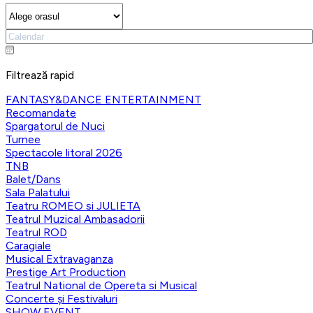
Filtrează rapid
FANTASY&DANCE ENTERTAINMENT
Recomandate
Spargatorul de Nuci
Turnee
Spectacole litoral 2026
TNB
Balet/Dans
Sala Palatului
Teatru ROMEO si JULIETA
Teatrul Muzical Ambasadorii
Teatrul ROD
Caragiale
Musical Extravaganza
Prestige Art Production
Teatrul National de Opereta si Musical
Concerte și Festivaluri
SHOW EVENT