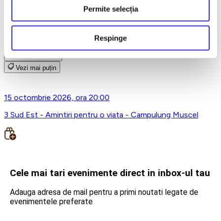
Teatru
Permite selecția
Teatrul Maidan
Trupa de teatru YuPPie ArT
Compania de Teatru Concordia
Respinge
Reduceri bilete
Vezi mai multe
Vezi mai puțin
15 octombrie 2026, ora 20:00
3 Sud Est - Amintiri pentru o viata - Campulung Muscel
Cele mai tari evenimente direct in inbox-ul tau
Adauga adresa de mail pentru a primi noutati legate de
evenimentele preferate