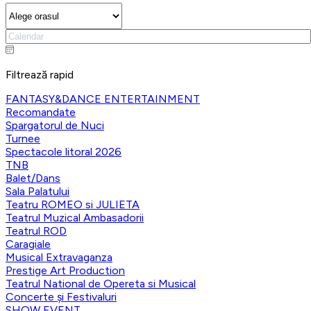
Filtrează rapid
FANTASY&DANCE ENTERTAINMENT
Recomandate
Spargatorul de Nuci
Turnee
Spectacole litoral 2026
TNB
Balet/Dans
Sala Palatului
Teatru ROMEO si JULIETA
Teatrul Muzical Ambasadorii
Teatrul ROD
Caragiale
Musical Extravaganza
Prestige Art Production
Teatrul National de Opereta si Musical
Concerte și Festivaluri
SHOW EVENT