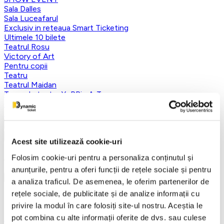
Sala Dalles
Sala Luceafarul
Exclusiv in reteaua Smart Ticketing
Ultimele 10 bilete
Teatrul Rosu
Victory of Art
Pentru copii
Teatru
Teatrul Maidan
Trupa de teatru YuPPie ArT
Compania de Teatru Concordia
Reduceri bilete
Vezi mai multe
Vezi mai puțin
Acest site utilizează cookie-uri
Aplică filtre
Folosim cookie-uri pentru a personaliza conținutul și
anunțurile, pentru a oferi funcții de rețele sociale și pentru
a analiza traficul. De asemenea, le oferim partenerilor de
rețele sociale, de publicitate și de analize informații cu
Categorii
privire la modul în care folosiți site-ul nostru. Aceștia le
Toate categoriile
pot combina cu alte informații oferite de dvs. sau culese