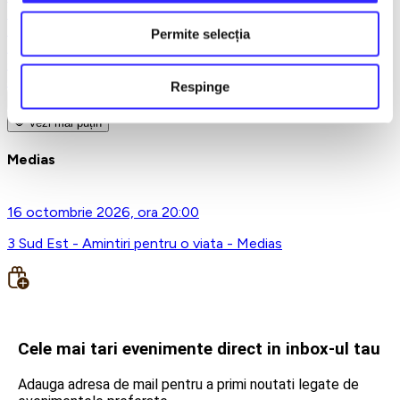
Teatru
Teatrul Maidan
Permite selecția
Trupa de teatru YuPPie ArT
Compania de Teatru Concordia
Reduceri bilete
Respinge
Vezi mai multe
Vezi mai puțin
Medias
16 octombrie 2026, ora 20:00
3 Sud Est - Amintiri pentru o viata - Medias
Cele mai tari evenimente direct in inbox-ul tau
Adauga adresa de mail pentru a primi noutati legate de