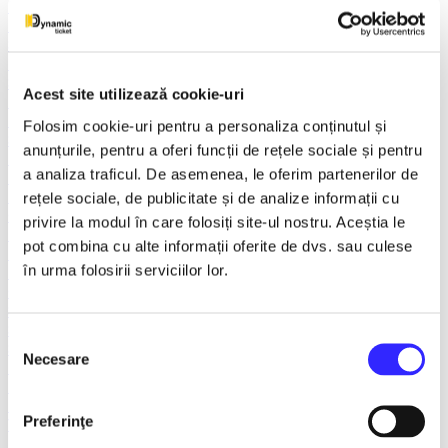
FANTASY&DANCE ENTERTAINMENT
Recomandate
Spargatorul de Nuci
Turnee
Spectacole litoral 2026
Acest site utilizează cookie-uri
TNB
Balet/Dans
Folosim cookie-uri pentru a personaliza conținutul și
Sala Palatului
anunțurile, pentru a oferi funcții de rețele sociale și pentru
Teatru ROMEO si JULIETA
a analiza traficul. De asemenea, le oferim partenerilor de
Teatrul Muzical Ambasadorii
Teatrul ROD
rețele sociale, de publicitate și de analize informații cu
Caragiale
privire la modul în care folosiți site-ul nostru. Aceștia le
Musical Extravaganza
pot combina cu alte informații oferite de dvs. sau culese
Prestige Art Production
în urma folosirii serviciilor lor.
Teatrul National de Opereta si Musical
Concerte și Festivaluri
SHOW EVENT
Sala Dalles
Selecția
Sala Luceafarul
Necesare
consimțământului
Exclusiv in reteaua Smart Ticketing
Ultimele 10 bilete
Teatrul Rosu
Preferinţe
Victory of Art
Pentru copii