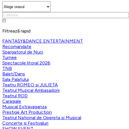
Filtrează rapid
FANTASY&DANCE ENTERTAINMENT
Recomandate
Spargatorul de Nuci
Turnee
Spectacole litoral 2026
TNB
Balet/Dans
Sala Palatului
Teatru ROMEO si JULIETA
Teatrul Muzical Ambasadorii
Teatrul ROD
Caragiale
Musical Extravaganza
Prestige Art Production
Teatrul National de Opereta si Musical
Concerte și Festivaluri
SHOW EVENT