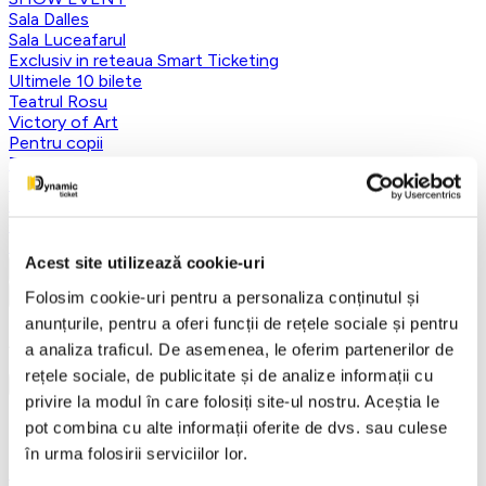
Sala Dalles
Sala Luceafarul
Exclusiv in reteaua Smart Ticketing
Ultimele 10 bilete
Teatrul Rosu
Victory of Art
Pentru copii
Teatru
Teatrul Maidan
Trupa de teatru YuPPie ArT
Compania de Teatru Concordia
Reduceri bilete
Acest site utilizează cookie-uri
Vezi mai multe
Folosim cookie-uri pentru a personaliza conținutul și
Vezi mai puțin
anunțurile, pentru a oferi funcții de rețele sociale și pentru
Aplică filtre
a analiza traficul. De asemenea, le oferim partenerilor de
rețele sociale, de publicitate și de analize informații cu
privire la modul în care folosiți site-ul nostru. Aceștia le
pot combina cu alte informații oferite de dvs. sau culese
Categorii
în urma folosirii serviciilor lor.
Toate categoriile