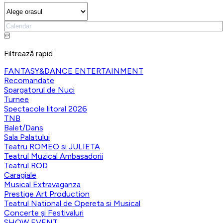
Filtrează rapid
FANTASY&DANCE ENTERTAINMENT
Recomandate
Spargatorul de Nuci
Turnee
Spectacole litoral 2026
TNB
Balet/Dans
Sala Palatului
Teatru ROMEO si JULIETA
Teatrul Muzical Ambasadorii
Teatrul ROD
Caragiale
Musical Extravaganza
Prestige Art Production
Teatrul National de Opereta si Musical
Concerte și Festivaluri
SHOW EVENT