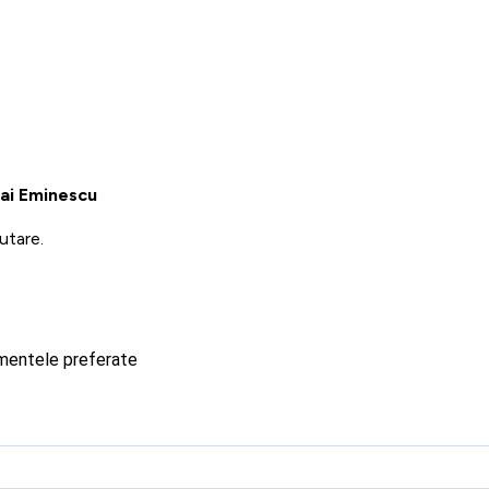
hai Eminescu
utare.
imentele preferate