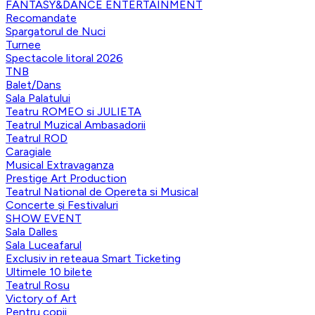
FANTASY&DANCE ENTERTAINMENT
Recomandate
Spargatorul de Nuci
Turnee
Spectacole litoral 2026
TNB
Balet/Dans
Sala Palatului
Teatru ROMEO si JULIETA
Teatrul Muzical Ambasadorii
Teatrul ROD
Caragiale
Musical Extravaganza
Prestige Art Production
Teatrul National de Opereta si Musical
Concerte și Festivaluri
SHOW EVENT
Sala Dalles
Sala Luceafarul
Exclusiv in reteaua Smart Ticketing
Ultimele 10 bilete
Teatrul Rosu
Victory of Art
Pentru copii