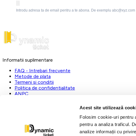
Introdu adresa ta de email pentru a te abona. De exemplu abc@xyz.com
Informatii suplimentare
FAQ - Intrebari frecvente
Metode de plata
Termeni si conditii
Politica de confidentialitate
ANPC
DynamicTicket
Acest site utilizează cook
Registrul Comertului:
J23/1019/2023
Folosim cookie-uri pentru a 
CUI:
31112535
pentru a analiza traficul. 
L-V:
09:00 - 17:00
analize informații cu privir
dynamic@ticketstore.ro