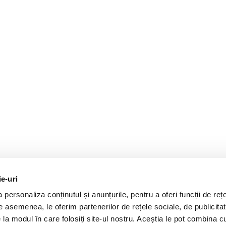
ie-uri
personaliza conținutul și anunțurile, pentru a oferi funcții de rețe
De asemenea, le oferim partenerilor de rețele sociale, de publicitat
e la modul în care folosiți site-ul nostru. Aceștia le pot combina c