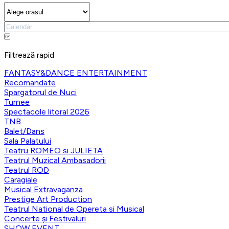
Filtrează rapid
FANTASY&DANCE ENTERTAINMENT
Recomandate
Spargatorul de Nuci
Turnee
Spectacole litoral 2026
TNB
Balet/Dans
Sala Palatului
Teatru ROMEO si JULIETA
Teatrul Muzical Ambasadorii
Teatrul ROD
Caragiale
Musical Extravaganza
Prestige Art Production
Teatrul National de Opereta si Musical
Concerte și Festivaluri
SHOW EVENT