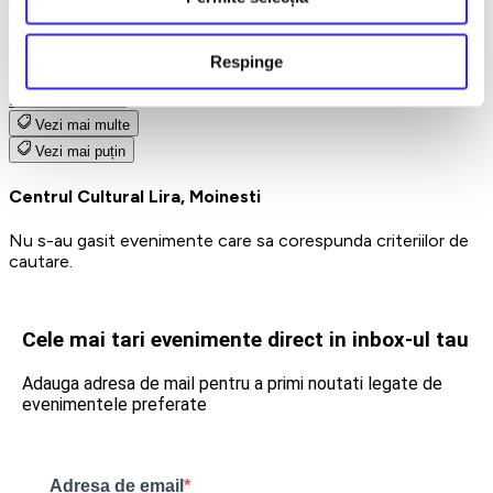
Teatru
Teatrul Maidan
Trupa de teatru YuPPie ArT
Respinge
Compania de Teatru Concordia
Reduceri bilete
Vezi mai multe
Vezi mai puțin
Centrul Cultural Lira, Moinesti
Nu s-au gasit evenimente care sa corespunda criteriilor de
cautare.
Cele mai tari evenimente direct in inbox-ul tau
Adauga adresa de mail pentru a primi noutati legate de
evenimentele preferate
Adresa de email