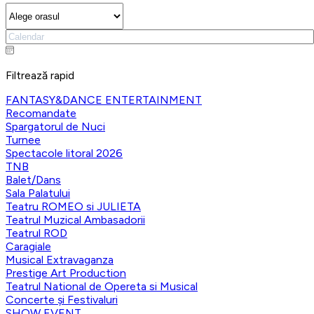
Filtrează rapid
FANTASY&DANCE ENTERTAINMENT
Recomandate
Spargatorul de Nuci
Turnee
Spectacole litoral 2026
TNB
Balet/Dans
Sala Palatului
Teatru ROMEO si JULIETA
Teatrul Muzical Ambasadorii
Teatrul ROD
Caragiale
Musical Extravaganza
Prestige Art Production
Teatrul National de Opereta si Musical
Concerte și Festivaluri
SHOW EVENT