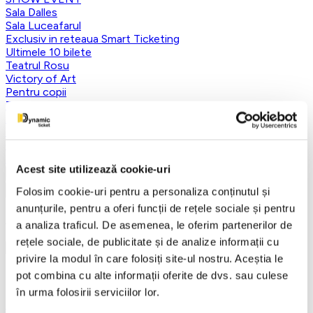
Sala Dalles
Sala Luceafarul
Exclusiv in reteaua Smart Ticketing
Ultimele 10 bilete
Teatrul Rosu
Victory of Art
Pentru copii
Teatru
Teatrul Maidan
Trupa de teatru YuPPie ArT
Compania de Teatru Concordia
Reduceri bilete
Acest site utilizează cookie-uri
Vezi mai multe
Folosim cookie-uri pentru a personaliza conținutul și
Vezi mai puțin
anunțurile, pentru a oferi funcții de rețele sociale și pentru
Aplică filtre
a analiza traficul. De asemenea, le oferim partenerilor de
rețele sociale, de publicitate și de analize informații cu
privire la modul în care folosiți site-ul nostru. Aceștia le
pot combina cu alte informații oferite de dvs. sau culese
Categorii
în urma folosirii serviciilor lor.
Toate categoriile