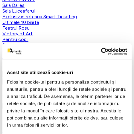
Sala Dalles
Sala Luceafarul
Exclusiv in reteaua Smart Ticketing
Ultimele 10 bilete
Teatrul Rosu
Victory of Art
Pentru copii
Teatru
Teatrul Maidan
Trupa de teatru YuPPie ArT
Compania de Teatru Concordia
Reduceri bilete
Acest site utilizează cookie-uri
Vezi mai multe
Folosim cookie-uri pentru a personaliza conținutul și
Vezi mai puțin
anunțurile, pentru a oferi funcții de rețele sociale și pentru
Aplică filtre
a analiza traficul. De asemenea, le oferim partenerilor de
rețele sociale, de publicitate și de analize informații cu
privire la modul în care folosiți site-ul nostru. Aceștia le
pot combina cu alte informații oferite de dvs. sau culese
Categorii
în urma folosirii serviciilor lor.
Toate categoriile