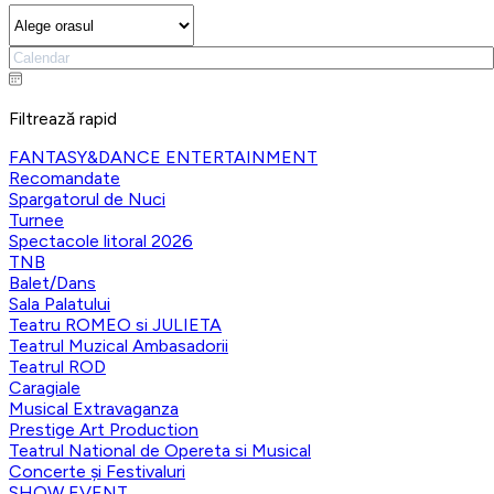
Filtrează rapid
FANTASY&DANCE ENTERTAINMENT
Recomandate
Spargatorul de Nuci
Turnee
Spectacole litoral 2026
TNB
Balet/Dans
Sala Palatului
Teatru ROMEO si JULIETA
Teatrul Muzical Ambasadorii
Teatrul ROD
Caragiale
Musical Extravaganza
Prestige Art Production
Teatrul National de Opereta si Musical
Concerte și Festivaluri
SHOW EVENT