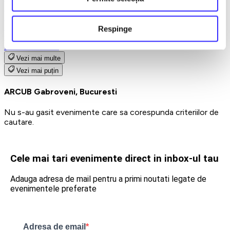
Teatru
Teatrul Maidan
Trupa de teatru YuPPie ArT
Respinge
Compania de Teatru Concordia
Reduceri bilete
Vezi mai multe
Vezi mai puțin
ARCUB Gabroveni, Bucuresti
Nu s-au gasit evenimente care sa corespunda criteriilor de
cautare.
Cele mai tari evenimente direct in inbox-ul tau
Adauga adresa de mail pentru a primi noutati legate de
evenimentele preferate
Adresa de email