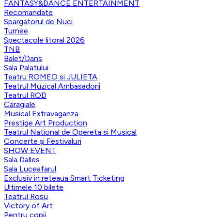
FANTASY&DANCE ENTERTAINMENT
Recomandate
Spargatorul de Nuci
Turnee
Spectacole litoral 2026
TNB
Balet/Dans
Sala Palatului
Teatru ROMEO si JULIETA
Teatrul Muzical Ambasadorii
Teatrul ROD
Caragiale
Musical Extravaganza
Prestige Art Production
Teatrul National de Opereta si Musical
Concerte și Festivaluri
SHOW EVENT
Sala Dalles
Sala Luceafarul
Exclusiv in reteaua Smart Ticketing
Ultimele 10 bilete
Teatrul Rosu
Victory of Art
Pentru copii