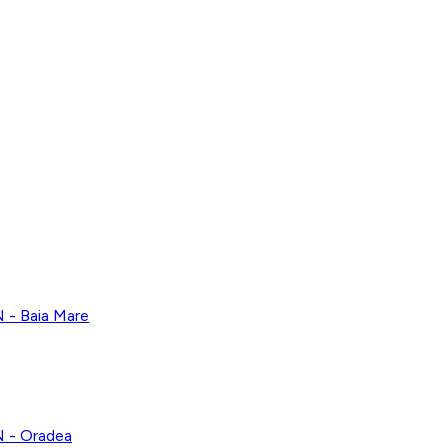
 Baia Mare
- Oradea