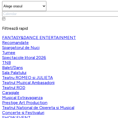
Filtrează rapid
FANTASY&DANCE ENTERTAINMENT
Recomandate
Spargatorul de Nuci
Turnee
Spectacole litoral 2026
TNB
Balet/Dans
Sala Palatului
Teatru ROMEO si JULIETA
Teatrul Muzical Ambasadorii
Teatrul ROD
Caragiale
Musical Extravaganza
Prestige Art Production
Teatrul National de Opereta si Musical
Concerte și Festivaluri
SHOW EVENT