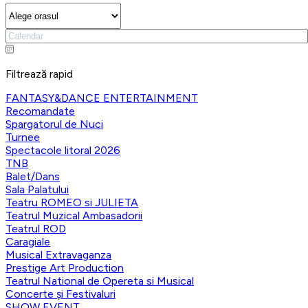
Filtrează rapid
FANTASY&DANCE ENTERTAINMENT
Recomandate
Spargatorul de Nuci
Turnee
Spectacole litoral 2026
TNB
Balet/Dans
Sala Palatului
Teatru ROMEO si JULIETA
Teatrul Muzical Ambasadorii
Teatrul ROD
Caragiale
Musical Extravaganza
Prestige Art Production
Teatrul National de Opereta si Musical
Concerte și Festivaluri
SHOW EVENT