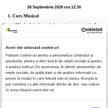
26 Septembrie 2026 ora 12:30
1.
Curs Musical
Cursul
Musical
dedicat adolescențior, susținut de
Ana
Cebotari
, se adresează pasionaților de muzică, voce și
scenă, care își doresc să își dezvolte expresivitatea
artistică, prezența scenică și capacitatea de a transmite
emoție prin interpretare.
Acest site utilizează cookie-uri
Atelierul propune o experiență creativă și susținătoare, în
Folosim cookie-uri pentru a personaliza conținutul și
care participanții vor descoperi bucuria de a cânta, de a
anunțurile, pentru a oferi funcții de rețele sociale și pentru
interpreta și de a spune o poveste prin muzică. Prin
a analiza traficul. De asemenea, le oferim partenerilor de
repertoriul de musical, cursanții vor lucra atât individual,
rețele sociale, de publicitate și de analize informații cu
cât și în grup, dezvoltându-și vocea, încrederea și
privire la modul în care folosiți site-ul nostru. Aceștia le
capacitatea de a se exprima autentic în fața publicului.
pot combina cu alte informații oferite de dvs. sau culese
în urma folosirii serviciilor lor.
Cursul urmărește dezvoltarea participanților prin:
formarea unei tehnici vocale sănătoase, prin exerciții
·
de respirație, susținere vocală și dicție;
Selecția