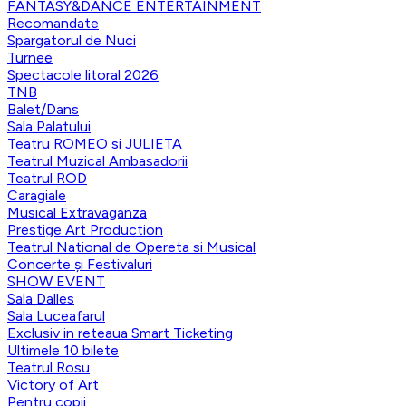
FANTASY&DANCE ENTERTAINMENT
Recomandate
Spargatorul de Nuci
Turnee
Spectacole litoral 2026
TNB
Balet/Dans
Sala Palatului
Teatru ROMEO si JULIETA
Teatrul Muzical Ambasadorii
Teatrul ROD
Caragiale
Musical Extravaganza
Prestige Art Production
Teatrul National de Opereta si Musical
Concerte și Festivaluri
SHOW EVENT
Sala Dalles
Sala Luceafarul
Exclusiv in reteaua Smart Ticketing
Ultimele 10 bilete
Teatrul Rosu
Victory of Art
Pentru copii