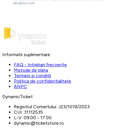
abc@xyz.com
Informatii suplimentare
FAQ - Intrebari frecvente
Metode de plata
Termeni si conditii
Politica de confidentialitate
ANPC
DynamicTicket
Registrul Comertului:
J23/1019/2023
CUI:
31112535
L-V:
09:00 - 17:00
dynamic@ticketstore.ro