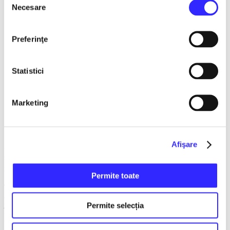
Necesare
consimțământului
cultivarea expresivității și a interpretării artistice;
·
dezvoltarea încrederii în sine și a prezenței scenice;
·
Preferinţe
înțelegerea modului în care emoția și povestea pot fi
·
transmise prin cântec;
Statistici
formarea deprinderilor de lucru în ansamblu, prin
·
cânt în grup și ascultare reciprocă;
Marketing
explorarea repertoriului de musical, adaptat vârstei și
·
nivelului participanților.
Afişare
Atelierul se desfășoară în grupe restrânse și este
structurat astfel încât fiecare cursant să primească atenția
și sprijinul necesare dezvoltării sale artistice.
Permite toate
Toți participanții vor lua parte la un
spectacol organizat
pe data de 20 decembrie
, unde vor avea ocazia să pună
Permite selecția
în practică elementele învățate și să trăiască experiența
unei apariții scenice complete.