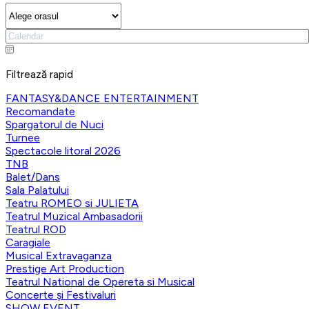
Filtrează rapid
FANTASY&DANCE ENTERTAINMENT
Recomandate
Spargatorul de Nuci
Turnee
Spectacole litoral 2026
TNB
Balet/Dans
Sala Palatului
Teatru ROMEO si JULIETA
Teatrul Muzical Ambasadorii
Teatrul ROD
Caragiale
Musical Extravaganza
Prestige Art Production
Teatrul National de Opereta si Musical
Concerte și Festivaluri
SHOW EVENT