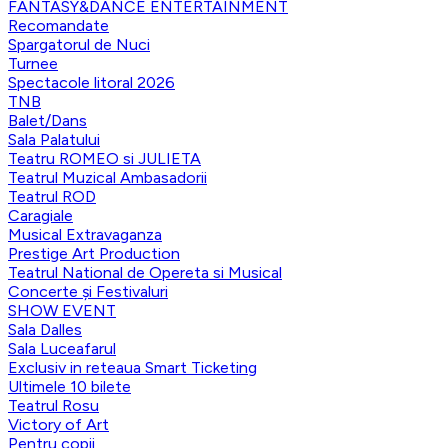
FANTASY&DANCE ENTERTAINMENT
Recomandate
Spargatorul de Nuci
Turnee
Spectacole litoral 2026
TNB
Balet/Dans
Sala Palatului
Teatru ROMEO si JULIETA
Teatrul Muzical Ambasadorii
Teatrul ROD
Caragiale
Musical Extravaganza
Prestige Art Production
Teatrul National de Opereta si Musical
Concerte și Festivaluri
SHOW EVENT
Sala Dalles
Sala Luceafarul
Exclusiv in reteaua Smart Ticketing
Ultimele 10 bilete
Teatrul Rosu
Victory of Art
Pentru copii