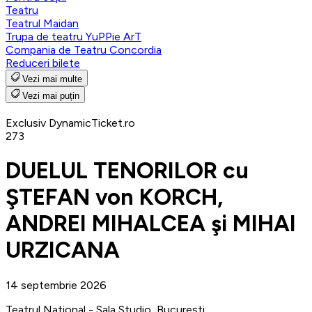
Teatru
Teatrul Maidan
Trupa de teatru YuPPie ArT
Compania de Teatru Concordia
Reduceri bilete
Vezi mai multe
Vezi mai puțin
Exclusiv DynamicTicket.ro
273
DUELUL TENORILOR cu
ŞTEFAN von KORCH,
ANDREI MIHALCEA şi MIHAI
URZICANA
14 septembrie 2026
Teatrul National - Sala Studio, Bucuresti