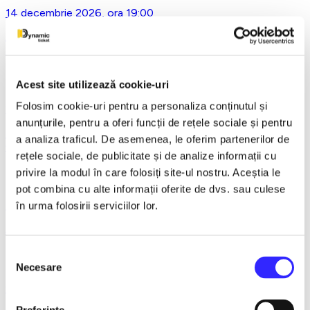
14 decembrie 2026, ora 19:00
Asta-i ce-am avut de zis..- Horațiu Malaele & Nicu Alifantis -
Ploiesti
Acest site utilizează cookie-uri
Folosim cookie-uri pentru a personaliza conținutul și
21 decembrie 2026, ora 20:00
anunțurile, pentru a oferi funcții de rețele sociale și pentru
REGAL VIENEZ – CONCERT EXTRAORDINAR DE
a analiza traficul. De asemenea, le oferim partenerilor de
CRACIUN - Bacau
rețele sociale, de publicitate și de analize informații cu
privire la modul în care folosiți site-ul nostru. Aceștia le
pot combina cu alte informații oferite de dvs. sau culese
18 ianuarie 2027, ora 19:00
în urma folosirii serviciilor lor.
AVENTURI PE CONTRASENS - Constanta
Selecția
Necesare
consimțământului
9 februarie 2027, ora 19:30