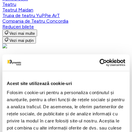
Teatru
Teatrul Maidan
Trupa de teatru YuPPie ArT
Compania de Teatru Concordia
Reduceri bilete
Vezi mai multe
Vezi mai puțin
MIZERABILII - Brasov
12 octombrie 2026
Acest site utilizează cookie-uri
ora 19:00
Folosim cookie-uri pentru a personaliza conținutul și
Centrul Cultural Reduta , Brasov
anunțurile, pentru a oferi funcții de rețele sociale și pentru
a analiza traficul. De asemenea, le oferim partenerilor de
Bucuresti
Teatru
rețele sociale, de publicitate și de analize informații cu
privire la modul în care folosiți site-ul nostru. Aceștia le
Detalii eveniment
pot combina cu alte informații oferite de dvs. sau culese