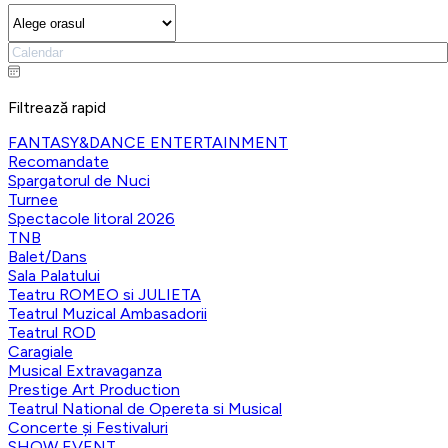
Filtrează rapid
FANTASY&DANCE ENTERTAINMENT
Recomandate
Spargatorul de Nuci
Turnee
Spectacole litoral 2026
TNB
Balet/Dans
Sala Palatului
Teatru ROMEO si JULIETA
Teatrul Muzical Ambasadorii
Teatrul ROD
Caragiale
Musical Extravaganza
Prestige Art Production
Teatrul National de Opereta si Musical
Concerte și Festivaluri
SHOW EVENT