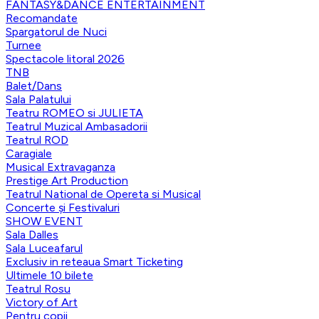
FANTASY&DANCE ENTERTAINMENT
Recomandate
Spargatorul de Nuci
Turnee
Spectacole litoral 2026
TNB
Balet/Dans
Sala Palatului
Teatru ROMEO si JULIETA
Teatrul Muzical Ambasadorii
Teatrul ROD
Caragiale
Musical Extravaganza
Prestige Art Production
Teatrul National de Opereta si Musical
Concerte și Festivaluri
SHOW EVENT
Sala Dalles
Sala Luceafarul
Exclusiv in reteaua Smart Ticketing
Ultimele 10 bilete
Teatrul Rosu
Victory of Art
Pentru copii