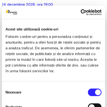
14 decembrie 2026, ora 19:00
Asta-i ce-am avut de zis..- Horațiu Malaele & Nicu Alifantis -
Ploiesti
Acest site utilizează cookie-uri
Folosim cookie-uri pentru a personaliza conținutul și
21 decembrie 2026, ora 20:00
anunțurile, pentru a oferi funcții de rețele sociale și pentru
REGAL VIENEZ – CONCERT EXTRAORDINAR DE
a analiza traficul. De asemenea, le oferim partenerilor de
CRACIUN - Bacau
rețele sociale, de publicitate și de analize informații cu
privire la modul în care folosiți site-ul nostru. Aceștia le
pot combina cu alte informații oferite de dvs. sau culese
18 ianuarie 2027, ora 19:00
în urma folosirii serviciilor lor.
AVENTURI PE CONTRASENS - Constanta
Selecția
Necesare
consimțământului
9 februarie 2027, ora 19:30