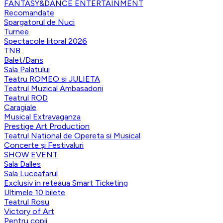
FANTASY&DANCE ENTERTAINMENT
Recomandate
Spargatorul de Nuci
Turnee
Spectacole litoral 2026
TNB
Balet/Dans
Sala Palatului
Teatru ROMEO si JULIETA
Teatrul Muzical Ambasadorii
Teatrul ROD
Caragiale
Musical Extravaganza
Prestige Art Production
Teatrul National de Opereta si Musical
Concerte și Festivaluri
SHOW EVENT
Sala Dalles
Sala Luceafarul
Exclusiv in reteaua Smart Ticketing
Ultimele 10 bilete
Teatrul Rosu
Victory of Art
Pentru copii