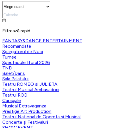
Filtrează rapid
FANTASY&DANCE ENTERTAINMENT
Recomandate
Spargatorul de Nuci
Turnee
Spectacole litoral 2026
TNB
Balet/Dans
Sala Palatului
Teatru ROMEO si JULIETA
Teatrul Muzical Ambasadorii
Teatrul ROD
Caragiale
Musical Extravaganza
Prestige Art Production
Teatrul National de Opereta si Musical
Concerte și Festivaluri
SHOW EVENT