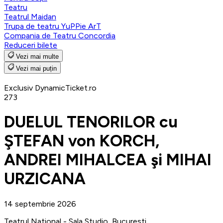
Teatru
Teatrul Maidan
Trupa de teatru YuPPie ArT
Compania de Teatru Concordia
Reduceri bilete
Vezi mai multe
Vezi mai puțin
Exclusiv DynamicTicket.ro
273
DUELUL TENORILOR cu
ŞTEFAN von KORCH,
ANDREI MIHALCEA şi MIHAI
URZICANA
14 septembrie 2026
Teatrul National - Sala Studio, Bucuresti