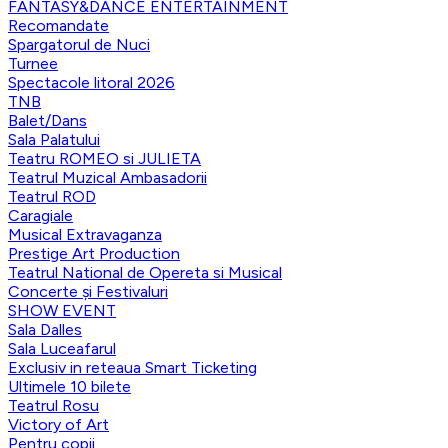
FANTASY&DANCE ENTERTAINMENT
Recomandate
Spargatorul de Nuci
Turnee
Spectacole litoral 2026
TNB
Balet/Dans
Sala Palatului
Teatru ROMEO si JULIETA
Teatrul Muzical Ambasadorii
Teatrul ROD
Caragiale
Musical Extravaganza
Prestige Art Production
Teatrul National de Opereta si Musical
Concerte și Festivaluri
SHOW EVENT
Sala Dalles
Sala Luceafarul
Exclusiv in reteaua Smart Ticketing
Ultimele 10 bilete
Teatrul Rosu
Victory of Art
Pentru copii