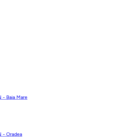
 Baia Mare
- Oradea