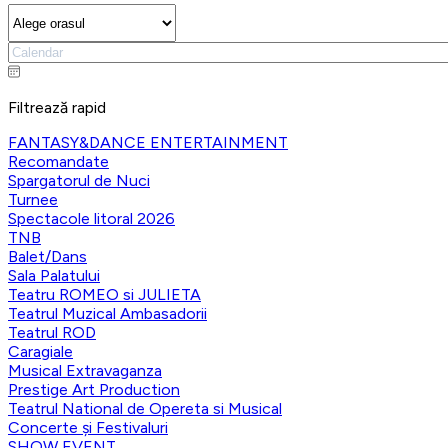
Filtrează rapid
FANTASY&DANCE ENTERTAINMENT
Recomandate
Spargatorul de Nuci
Turnee
Spectacole litoral 2026
TNB
Balet/Dans
Sala Palatului
Teatru ROMEO si JULIETA
Teatrul Muzical Ambasadorii
Teatrul ROD
Caragiale
Musical Extravaganza
Prestige Art Production
Teatrul National de Opereta si Musical
Concerte și Festivaluri
SHOW EVENT