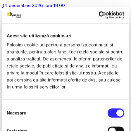
14 decembrie 2026, ora 19:00
Asta-i ce-am avut de zis..- Horațiu Malaele & Nicu Alifantis -
Ploiesti
Acest site utilizează cookie-uri
Folosim cookie-uri pentru a personaliza conținutul și
21 decembrie 2026, ora 20:00
anunțurile, pentru a oferi funcții de rețele sociale și pentru
REGAL VIENEZ – CONCERT EXTRAORDINAR DE
a analiza traficul. De asemenea, le oferim partenerilor de
CRACIUN - Bacau
rețele sociale, de publicitate și de analize informații cu
privire la modul în care folosiți site-ul nostru. Aceștia le
pot combina cu alte informații oferite de dvs. sau culese
18 ianuarie 2027, ora 19:00
în urma folosirii serviciilor lor.
AVENTURI PE CONTRASENS - Constanta
Selecția
Necesare
consimțământului
9 februarie 2027, ora 19:30