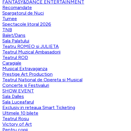
FANTASY&DANCE ENTERTAINMENT
Recomandate
Spargatorul de Nuci
Turnee
Spectacole litoral 2026
TNB
Balet/Dans
Sala Palatului
Teatru ROMEO si JULIETA
Teatrul Muzical Ambasadorii
Teatrul ROD
Caragiale
Musical Extravaganza
Prestige Art Production
Teatrul National de Opereta si Musical
Concerte și Festivaluri
SHOW EVENT
Sala Dalles
Sala Luceafarul
Exclusiv in reteaua Smart Ticketing
Ultimele 10 bilete
Teatrul Rosu
Victory of Art
Pentru copii