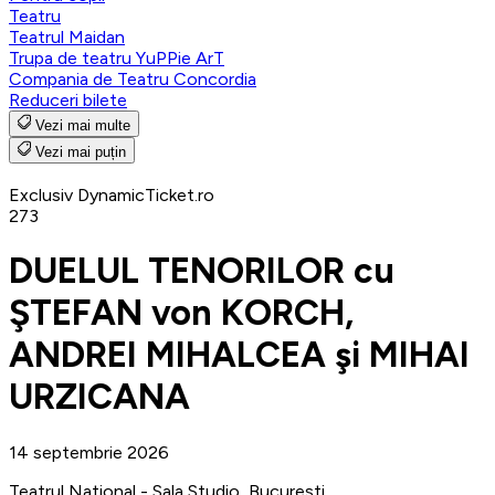
Teatru
Teatrul Maidan
Trupa de teatru YuPPie ArT
Compania de Teatru Concordia
Reduceri bilete
Vezi mai multe
Vezi mai puțin
Exclusiv DynamicTicket.ro
273
DUELUL TENORILOR cu
ŞTEFAN von KORCH,
ANDREI MIHALCEA şi MIHAI
URZICANA
14 septembrie 2026
Teatrul National - Sala Studio, Bucuresti