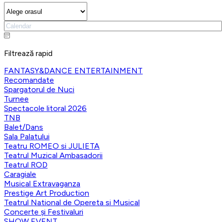
Filtrează rapid
FANTASY&DANCE ENTERTAINMENT
Recomandate
Spargatorul de Nuci
Turnee
Spectacole litoral 2026
TNB
Balet/Dans
Sala Palatului
Teatru ROMEO si JULIETA
Teatrul Muzical Ambasadorii
Teatrul ROD
Caragiale
Musical Extravaganza
Prestige Art Production
Teatrul National de Opereta si Musical
Concerte și Festivaluri
SHOW EVENT