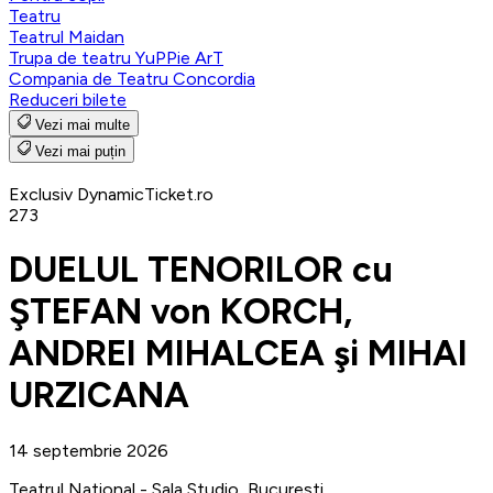
Teatru
Teatrul Maidan
Trupa de teatru YuPPie ArT
Compania de Teatru Concordia
Reduceri bilete
Vezi mai multe
Vezi mai puțin
Exclusiv DynamicTicket.ro
273
DUELUL TENORILOR cu
ŞTEFAN von KORCH,
ANDREI MIHALCEA şi MIHAI
URZICANA
14 septembrie 2026
Teatrul National - Sala Studio, Bucuresti