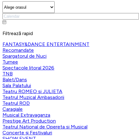
Filtrează rapid
FANTASY&DANCE ENTERTAINMENT
Recomandate
Spargatorul de Nuci
Turnee
Spectacole litoral 2026
TNB
Balet/Dans
Sala Palatului
Teatru ROMEO si JULIETA
Teatrul Muzical Ambasadorii
Teatrul ROD
Caragiale
Musical Extravaganza
Prestige Art Production
Teatrul National de Opereta si Musical
Concerte și Festivaluri
SHOW EVENT