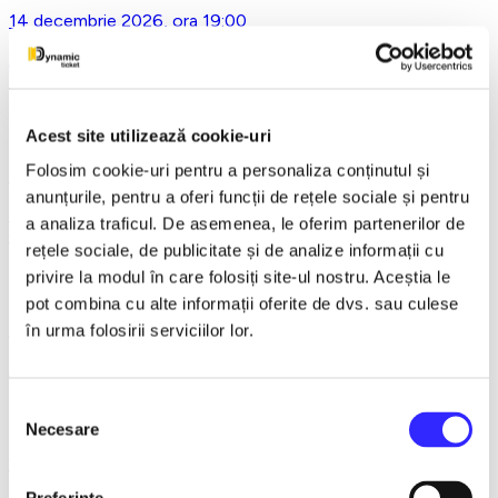
14 decembrie 2026, ora 19:00
Asta-i ce-am avut de zis..- Horațiu Malaele & Nicu Alifantis -
Ploiesti
Acest site utilizează cookie-uri
Folosim cookie-uri pentru a personaliza conținutul și
21 decembrie 2026, ora 20:00
anunțurile, pentru a oferi funcții de rețele sociale și pentru
REGAL VIENEZ – CONCERT EXTRAORDINAR DE
a analiza traficul. De asemenea, le oferim partenerilor de
CRACIUN - Bacau
rețele sociale, de publicitate și de analize informații cu
privire la modul în care folosiți site-ul nostru. Aceștia le
pot combina cu alte informații oferite de dvs. sau culese
18 ianuarie 2027, ora 19:00
în urma folosirii serviciilor lor.
AVENTURI PE CONTRASENS - Constanta
Selecția
Necesare
consimțământului
9 februarie 2027, ora 19:30