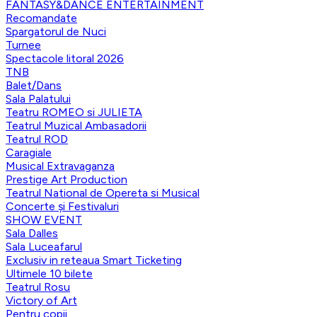
FANTASY&DANCE ENTERTAINMENT
Recomandate
Spargatorul de Nuci
Turnee
Spectacole litoral 2026
TNB
Balet/Dans
Sala Palatului
Teatru ROMEO si JULIETA
Teatrul Muzical Ambasadorii
Teatrul ROD
Caragiale
Musical Extravaganza
Prestige Art Production
Teatrul National de Opereta si Musical
Concerte și Festivaluri
SHOW EVENT
Sala Dalles
Sala Luceafarul
Exclusiv in reteaua Smart Ticketing
Ultimele 10 bilete
Teatrul Rosu
Victory of Art
Pentru copii