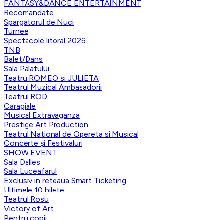
FANTASY&DANCE ENTERTAINMENT
Recomandate
Spargatorul de Nuci
Turnee
Spectacole litoral 2026
TNB
Balet/Dans
Sala Palatului
Teatru ROMEO si JULIETA
Teatrul Muzical Ambasadorii
Teatrul ROD
Caragiale
Musical Extravaganza
Prestige Art Production
Teatrul National de Opereta si Musical
Concerte și Festivaluri
SHOW EVENT
Sala Dalles
Sala Luceafarul
Exclusiv in reteaua Smart Ticketing
Ultimele 10 bilete
Teatrul Rosu
Victory of Art
Pentru copii