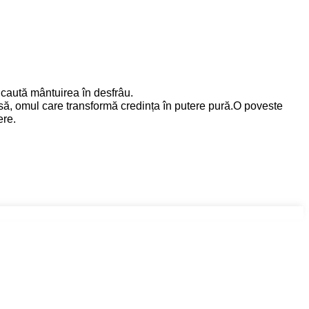
 caută mântuirea în desfrâu.
isă, omul care transformă credința în putere pură.O poveste
ere.