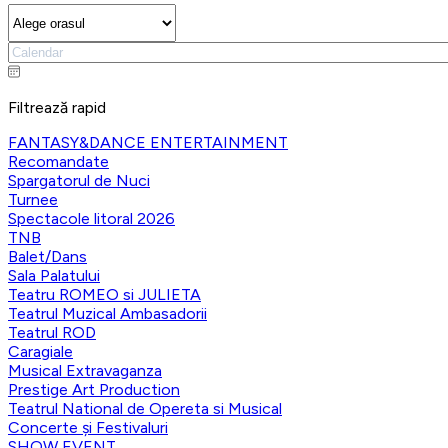
Filtrează rapid
FANTASY&DANCE ENTERTAINMENT
Recomandate
Spargatorul de Nuci
Turnee
Spectacole litoral 2026
TNB
Balet/Dans
Sala Palatului
Teatru ROMEO si JULIETA
Teatrul Muzical Ambasadorii
Teatrul ROD
Caragiale
Musical Extravaganza
Prestige Art Production
Teatrul National de Opereta si Musical
Concerte și Festivaluri
SHOW EVENT