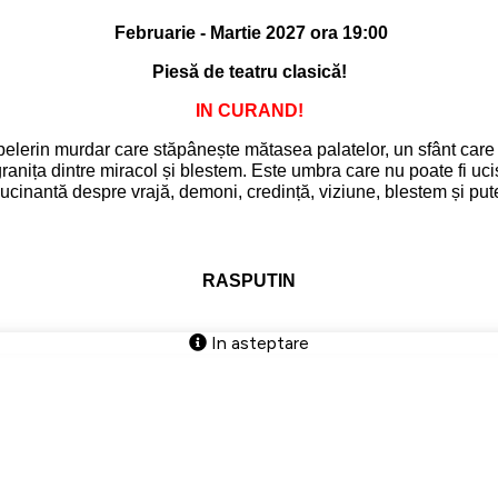
Februarie - Martie 2027 ora 19:00
Piesă de teatru clasică!
IN CURAND!
elerin murdar care stăpânește mătasea palatelor, un sfânt care
ranița dintre miracol și blestem. Este umbra care nu poate fi uc
ucinantă despre vrajă, demoni, credință, viziune, blestem și put
RASPUTIN
In asteptare