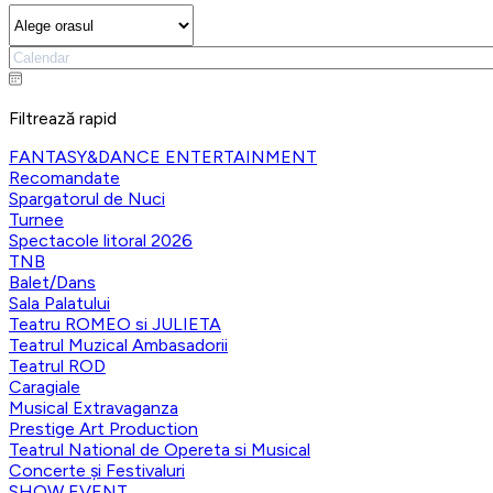
Filtrează rapid
FANTASY&DANCE ENTERTAINMENT
Recomandate
Spargatorul de Nuci
Turnee
Spectacole litoral 2026
TNB
Balet/Dans
Sala Palatului
Teatru ROMEO si JULIETA
Teatrul Muzical Ambasadorii
Teatrul ROD
Caragiale
Musical Extravaganza
Prestige Art Production
Teatrul National de Opereta si Musical
Concerte și Festivaluri
SHOW EVENT