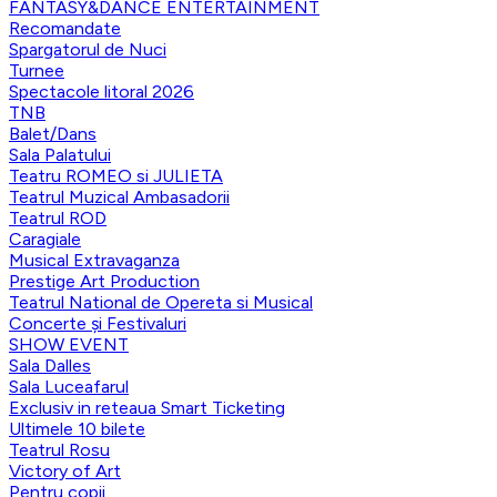
FANTASY&DANCE ENTERTAINMENT
Recomandate
Spargatorul de Nuci
Turnee
Spectacole litoral 2026
TNB
Balet/Dans
Sala Palatului
Teatru ROMEO si JULIETA
Teatrul Muzical Ambasadorii
Teatrul ROD
Caragiale
Musical Extravaganza
Prestige Art Production
Teatrul National de Opereta si Musical
Concerte și Festivaluri
SHOW EVENT
Sala Dalles
Sala Luceafarul
Exclusiv in reteaua Smart Ticketing
Ultimele 10 bilete
Teatrul Rosu
Victory of Art
Pentru copii