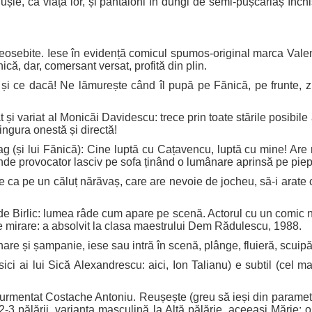
ușie, ca viața lor, și pantaloni în dungi de semi-pușcăriaș înch
osebite. Iese în evidență comicul spumos-original marca Valent
ică, dar, comersant versat, profită din plin.
e - și ce dacă! Ne lămurește când îl pupă pe Fănică, pe frunte, 
și variat al Monicăi Davidescu: trece prin toate stările posibile
ingura onestă și directă!
drag (și lui Fănică): Cine luptă cu Cațavencu, luptă cu mine! A
tinde provocator lasciv pe sofa ținând o lumânare aprinsă pe pie
ca pe un căluț nărăvaș, care are nevoie de jocheu, să-i arate c
e Birlic: lumea râde cum apare pe scenă. Actorul cu un comic nat
e mirare: a absolvit la clasa maestrului Dem Rădulescu, 1988.
are și șampanie, iese sau intră în scenă, plânge, fluieră, scuip
ici ai lui Sică Alexandrescu: aici, Ion Talianu) e subtil (cel ma
 turmentat Costache Antoniu. Reușește (greu să ieși din parametri
 2-3 pălării, varianta masculină la Altă pălărie, aceeași Mărie: