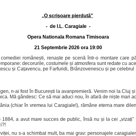
O scrisoare pierdută"
- de I.L. Caragiale -
Opera Nationala Romana Timisoara
21 Septembrie 2026 ora 19:00
 comediei românești, renaște pe scenă într-o montare care păs
emporane: decorurile, costumele și atmosfera sunt redate cu aceea
escu și Cațavencu, pe Farfuridi, Brânzovenescu și pe celebrul cet
ugen, n-ai fost în București la avanpremieră. Venim noi la Cluj ș
ca. Mă gândesc: Ce să mai aduci nou, în afară de niște mari act
mânia (chiar în vremea lui Caragiale!), rămâne eterna mare dil
84, a avut mare succes de public, însă nu și la cei „vizați" ca
i?!
ței, nu s-a schimbat mult, ba mai grav: personajele caragialene 