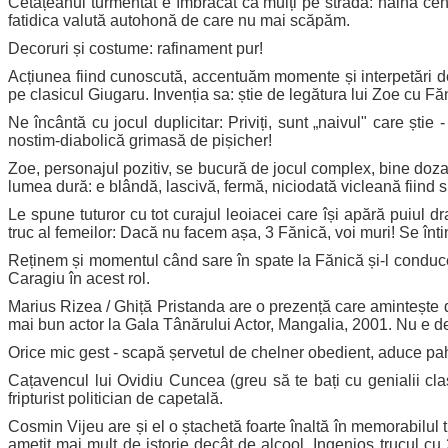
Cetățeanul turmentat e îmbrăcat ca mulți pe stradă: haină cen
fatidica valută autohonă de care nu mai scăpăm.
Decoruri și costume: rafinament pur!
Acțiunea fiind cunoscută, accentuăm momente și interpetări de
pe clasicul Giugaru. Invenția sa: știe de legătura lui Zoe cu Făn
Ne încântă cu jocul duplicitar: Priviți, sunt „naivul" care ști
nostim-diabolică grimasă de pișicher!
Zoe, personajul pozitiv, se bucură de jocul complex, bine dozat 
lumea dură: e blândă, lascivă, fermă, niciodată vicleană fiind s
Le spune tuturor cu tot curajul leoiacei care își apără puiul 
truc al femeilor: Dacă nu facem așa, 3 Fănică, voi muri! Se în
Reținem și momentul când sare în spate la Fănică și-l conduce 
Caragiu în acest rol.
Marius Rizea / Ghiță Pristanda are o prezență care amintește d
mai bun actor la Gala Tânărului Actor, Mangalia, 2001. Nu e d
Orice mic gest - scapă șervetul de chelner obedient, aduce pah
Cațavencul lui Ovidiu Cuncea (greu să te bați cu genialii clas
fripturist politician de capetală.
Cosmin Vijeu are și el o ștachetă foarte înaltă în memorabilul
amețit mai mult de istorie decât de alcool. Ingenios trucul cu