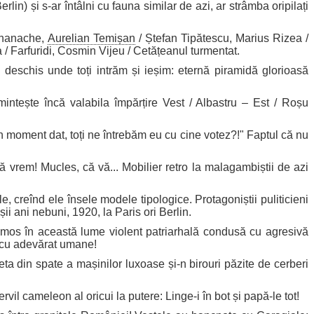
in) și s-ar întâlni cu fauna similar de azi, ar strâmba oripilați
rahanache,
Aurelian Temișan
/ Ștefan Tipătescu, Marius Rizea /
Farfuridi, Cosmin Vijeu / Cetățeanul turmentat.
c deschis unde toți intrăm și ieșim: eternă piramidă glorioasă
tește încă valabila împărțire Vest / Albastru – Est / Roșu
un moment dat, toți ne întrebăm eu cu cine votez?!" Faptul că nu
ă vrem! Mucles, că vă... Mobilier retro la malagambiștii de azi
creînd ele însele modele tipologice. Protagoniștii puliticieni
ii ani nebuni, 1920, la Paris ori Berlin.
umos în această lume violent patriarhală condusă cu agresivă
t cu adevărat umane!
ta din spate a mașinilor luxoase și-n birouri păzite de cerberi
vil cameleon al oricui la putere: Linge-i în bot și papă-le tot!