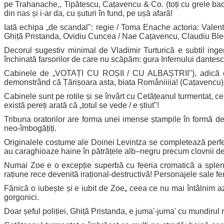
pe Trahanache,, Tipătescu, Cațavencu & Co. (toți cu grele bacala
din nas și i-ar da, cu șuturi în fund, pe ușă afară!
Iată echipa „de scandal": regie / Toma Enache actoria: Val
Ghiță Pristanda, Ovidiu Cuncea / Nae Cațavencu, Claudiu Bleo
Decorul sugestiv minimal de Vladimir Turturică e subtil ingen
închinată farsorilor de care nu scăpăm: gura Infernului dantesc
Cabinele de „VOTAȚI CU ROȘII / CU ALBAȘTRII"), adică ejus
demonstrând că Țărișoara asta, biata Româniiiia! (Cațavencu) n-a
Cabinele sunt pe rotile și se învârt cu Cetățeanul turmentat, c
există pereți arată că „totul se vede / e știut"!
Tribuna oratorilor are forma unei imense ștampile în formă de 
neo-îmbogățiți.
Originalele costume ale Doinei Levintza se completează perfec
au caraghioaze haine în pătrățele alb–negru precum clovnii de ci
Numai Zoe e o excepție superbă cu feeria cromatică a splend
rațiune rece devenită irațional-destructivă! Personajele sale f
Fănică o iubește și e iubit de Zoe„ ceea ce nu mai întâlnim az
gorgonici.
Doar șeful poliției, Ghiță Pristanda, e juma'-juma' cu mundirul r