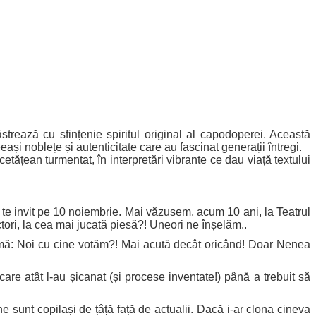
trează cu sfințenie spiritul original al capodoperei. Această
și noblețe și autenticitate care au fascinat generații întregi.
ățean turmentat, în interpretări vibrante ce dau viață textului
i te invit pe 10 noiembrie. Mai văzusem, acum 10 ani, la Teatrul
ori, la cea mai jucată piesă?! Uneori ne înșelăm..
emă: Noi cu cine votăm?! Mai acută decât oricând! Doar Nenea
re atât l-au șicanat (și procese inventate!) până a trebuit să
sunt copilași de țâță față de actualii. Dacă i-ar clona cineva