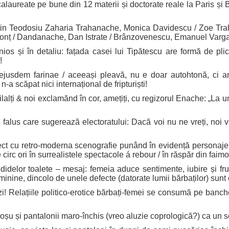
ureate pe bune din 12 materii și doctorate reale la Paris și Berl
entin Teodosiu Zaharia Trahanache, Monica Davidescu / Zoe T
nț / Dandanache, Dan Istrate / Brânzovenescu, Emanuel Varga / 
ios și în detaliu: fațada casei lui Tipătescu are formă de pli
!
dem farinae / aceeași pleavă, nu e doar autohtonă, ci amin
 scăpat nici internațional de fripturiști!
eilalți & noi exclamănd în cor, amețiți, cu regizorul Enache: „La 
falus care sugerează electoratului: Dacă voi nu ne vreți, noi v
t cu retro-moderna scenografie punând în evidență personajele, 
rc ori în surrealistele spectacole á rebour / în răspăr din faimoș
idelor toalete – mesaj: femeia aduce sentimente, iubire și fr
eminine, dincolo de unele defecte (datorate lumii bărbaților) sun
i! Relațiile politico-erotice bărbați-femei se consumă pe banche
oșu și pantalonii maro-închis (vreo aluzie coprologică?) ca un ser