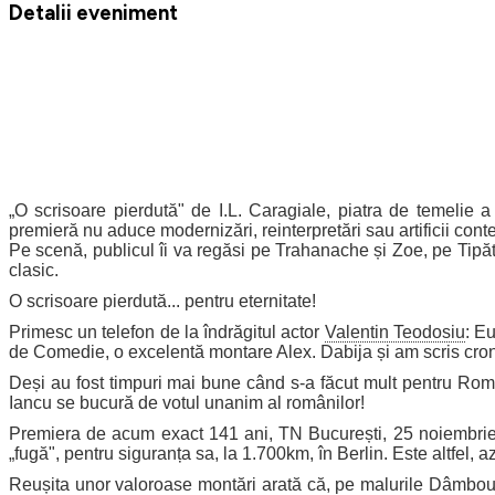
Detalii eveniment
O scrisoare pierdută" de I.L. Caragiale, piatra de temelie a
premieră nu aduce modernizări, reinterpretări sau artificii cont
Pe scenă, publicul îi va regăsi pe Trahanache și Zoe, pe Tipăt
clasic.
O scrisoare pierdută... pentru eternitate!
Primesc un telefon de la îndrăgitul actor
Valentin Teodosiu
: E
de Comedie, o excelentă montare Alex. Dabija și am scris croni
Deși au fost timpuri mai bune când s-a făcut mult pentru Ro
Iancu se bucură de votul unanim al românilor!
Premiera de acum exact 141 ani, TN București, 25 noiembrie 18
fugă", pentru siguranța sa, la 1.700km, în Berlin. Este altfel, az
Reușita unor valoroase montări arată că, pe malurile Dâmbouvi