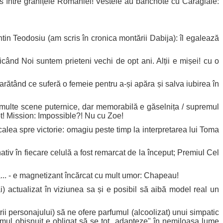
is între granițele României! Vestele au bancnote cu Caragiale:
in Teodosiu (am scris în cronica montării Dabija): îl egalează
zicând Noi suntem prieteni vechi de opt ani. Alții e mișei! cu o
 arătând ce suferă o femeie pentru a-și apăra și salva iubirea în
re multe scene puternice, dar memorabilă e găselnița / supremul
pt! Mission: Impossible?! Nu cu Zoe!
alea spre victorie: omagiu peste timp la interpretarea lui Toma
iv în fiecare celulă a fost remarcat de la început; Premiul Cel
ă... - e magnetizant încărcat cu mult umor: Chapeau!
i) actualizat în viziunea sa și e posibil să aibă model real un
i personajului) să ne ofere parfumul (alcoolizat) unui simpatic
 omul obișnuit e obligat să se tot „adapteze" în nemiloasa lume