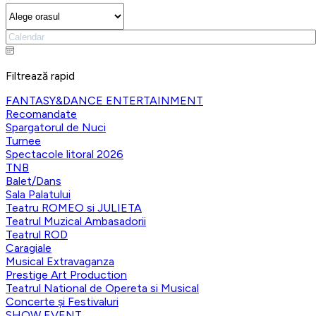
Filtrează rapid
FANTASY&DANCE ENTERTAINMENT
Recomandate
Spargatorul de Nuci
Turnee
Spectacole litoral 2026
TNB
Balet/Dans
Sala Palatului
Teatru ROMEO si JULIETA
Teatrul Muzical Ambasadorii
Teatrul ROD
Caragiale
Musical Extravaganza
Prestige Art Production
Teatrul National de Opereta si Musical
Concerte și Festivaluri
SHOW EVENT