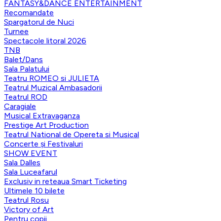
FANTASY&DANCE ENTERTAINMENT
Recomandate
Spargatorul de Nuci
Turnee
Spectacole litoral 2026
TNB
Balet/Dans
Sala Palatului
Teatru ROMEO si JULIETA
Teatrul Muzical Ambasadorii
Teatrul ROD
Caragiale
Musical Extravaganza
Prestige Art Production
Teatrul National de Opereta si Musical
Concerte și Festivaluri
SHOW EVENT
Sala Dalles
Sala Luceafarul
Exclusiv in reteaua Smart Ticketing
Ultimele 10 bilete
Teatrul Rosu
Victory of Art
Pentru copii