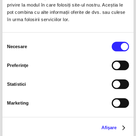
privire la modul în care folosiți site-ul nostru. Aceștia le
Concerte
pot combina cu alte informații oferite de dvs. sau culese
Mioveni
în urma folosirii serviciilor lor.
Detalii eveniment
CANTEC, JOC SI VOIE BUNA!
Selecția
Necesare
consimțământului
Sala Sporturilor Mioveni
16 Octombrie 2026 ora 18:00
Preferinţe
VIORICA DE LA CLEJANI
Ionita si Taraful Clejanilor
Statistici
Invitati: Catalin Iancu, Silvia Timis, Daniela Cernea, Gabriel
Dumitru, Ilie Caras,George Margineanu,
Marketing
Valentin Poienariu.
Va asteptam cu drag!
Afişare
Concerte
Mioveni