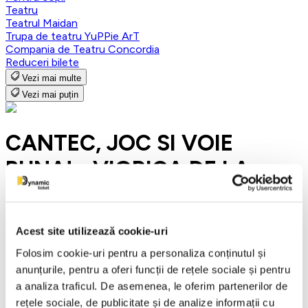
Teatru
Teatrul Maidan
Trupa de teatru YuPPie ArT
Compania de Teatru Concordia
Reduceri bilete
Vezi mai multe
Vezi mai puțin
CANTEC, JOC SI VOIE
BUNA! - VIORICA DE LA
CLEJANI, Ionita si Taraful
Clejanilor - MIOVENI
Acest site utilizează cookie-uri
Folosim cookie-uri pentru a personaliza conținutul și
16 octombrie 2026
anunțurile, pentru a oferi funcții de rețele sociale și pentru
ora 18:00
a analiza traficul. De asemenea, le oferim partenerilor de
rețele sociale, de publicitate și de analize informații cu
Sala Sporturilor, Mioveni