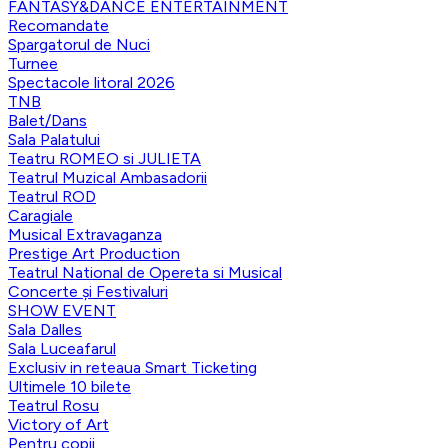
FANTASY&DANCE ENTERTAINMENT
Recomandate
Spargatorul de Nuci
Turnee
Spectacole litoral 2026
TNB
Balet/Dans
Sala Palatului
Teatru ROMEO si JULIETA
Teatrul Muzical Ambasadorii
Teatrul ROD
Caragiale
Musical Extravaganza
Prestige Art Production
Teatrul National de Opereta si Musical
Concerte și Festivaluri
SHOW EVENT
Sala Dalles
Sala Luceafarul
Exclusiv in reteaua Smart Ticketing
Ultimele 10 bilete
Teatrul Rosu
Victory of Art
Pentru copii