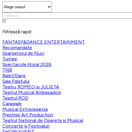
Filtrează rapid
FANTASY&DANCE ENTERTAINMENT
Recomandate
Spargatorul de Nuci
Turnee
Spectacole litoral 2026
TNB
Balet/Dans
Sala Palatului
Teatru ROMEO si JULIETA
Teatrul Muzical Ambasadorii
Teatrul ROD
Caragiale
Musical Extravaganza
Prestige Art Production
Teatrul National de Opereta si Musical
Concerte și Festivaluri
SHOW EVENT