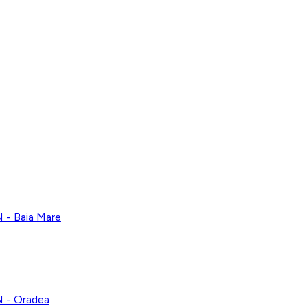
 Baia Mare
- Oradea