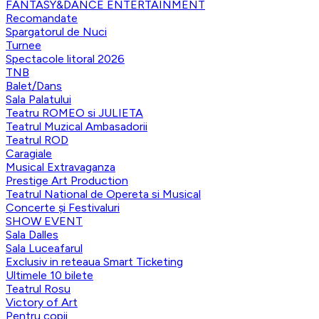
FANTASY&DANCE ENTERTAINMENT
Recomandate
Spargatorul de Nuci
Turnee
Spectacole litoral 2026
TNB
Balet/Dans
Sala Palatului
Teatru ROMEO si JULIETA
Teatrul Muzical Ambasadorii
Teatrul ROD
Caragiale
Musical Extravaganza
Prestige Art Production
Teatrul National de Opereta si Musical
Concerte și Festivaluri
SHOW EVENT
Sala Dalles
Sala Luceafarul
Exclusiv in reteaua Smart Ticketing
Ultimele 10 bilete
Teatrul Rosu
Victory of Art
Pentru copii