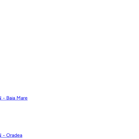
 Baia Mare
- Oradea