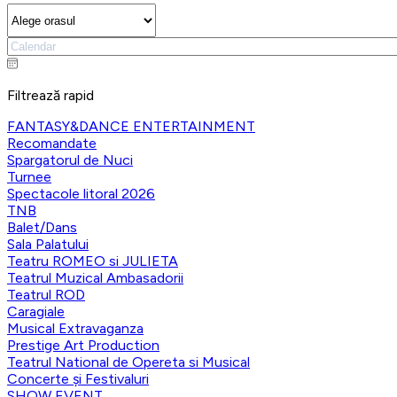
Filtrează rapid
FANTASY&DANCE ENTERTAINMENT
Recomandate
Spargatorul de Nuci
Turnee
Spectacole litoral 2026
TNB
Balet/Dans
Sala Palatului
Teatru ROMEO si JULIETA
Teatrul Muzical Ambasadorii
Teatrul ROD
Caragiale
Musical Extravaganza
Prestige Art Production
Teatrul National de Opereta si Musical
Concerte și Festivaluri
SHOW EVENT